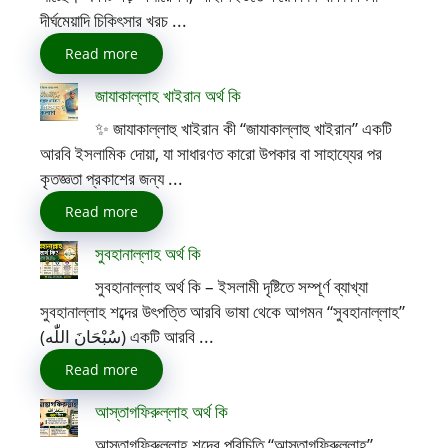
দীর্ঘমেয়াদি চিকিৎসার খরচ ...
Read more
জাযাকাল্লাহ খাইরান অর্থ কি
✨ জাযাকাল্লাহু খাইরান কী “জাযাকাল্লাহু খাইরান” একটি
আরবি ইসলামিক দোয়া, যা সাধারণত কারো উপকার বা সাহায্যের পর
কৃতজ্ঞতা প্রকাশের জন্য ...
Read more
সুবহানাল্লাহ অর্থ কি
সুবহানাল্লাহ অর্থ কি – ইসলামী দৃষ্টিতে সম্পূর্ণ ব্যাখ্যা
সুবহানাল্লাহ শব্দের উৎপত্তি আরবি ভাষা থেকে আগমন “সুবহানাল্লাহ”
(سُبْحَانَ اللّٰه) একটি আরবি ...
Read more
আস্তাগফিরুল্লাহ অর্থ কি
আস্তাগফিরুল্লাহ শব্দের পরিচিতি “আস্তাগফিরুল্লাহ”