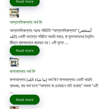
Read more
আস্তাগফিরুল্লাহ অর্থ কি
আস্তাগফিরুল্লাহ শব্দের পরিচিতি “আস্তাগফিরুল্লাহ” (أستغفر
الله) একটি অত্যন্ত পরিচিত আরবি বাক্য, যা মুসলমানদের দৈনন্দিন
জীবনে ব্যাপকভাবে ব্যবহৃত হয়। এটি মূলত ...
Read more
মাশাআল্লাহ অর্থ কি
মাশাআল্লাহ (ما شاء الله) অর্থ কি? মাশাআল্লাহ একটি আরবি
শব্দগুচ্ছ, যার অর্থ হলো “আল্লাহ যা চেয়েছেন তাই হয়েছে” অথবা “এটি
...
Read more