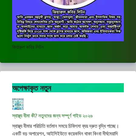
জিয়ারুল কবির লিটন
অপেক্ষাকৃত নতুন
স্বাস্থ্য বীমা কী? নতুনদের জন্য সম্পূর্ণ গাইড ২০২৬
স্বাস্থ্য বীমার পরিচিতি বর্তমান সময়ে চিকিৎসা ব্যয় দ্রুত বৃদ্ধি পাচ্ছে।
একটি বড় অপারেশন, আইসিইউতে কয়েকদিন থাকা কিংবা দীর্ঘমেয়াদি