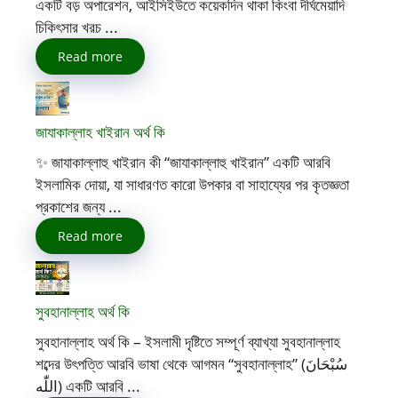
একটি বড় অপারেশন, আইসিইউতে কয়েকদিন থাকা কিংবা দীর্ঘমেয়াদি
চিকিৎসার খরচ ...
Read more
জাযাকাল্লাহ খাইরান অর্থ কি
✨ জাযাকাল্লাহু খাইরান কী “জাযাকাল্লাহু খাইরান” একটি আরবি
ইসলামিক দোয়া, যা সাধারণত কারো উপকার বা সাহায্যের পর কৃতজ্ঞতা
প্রকাশের জন্য ...
Read more
সুবহানাল্লাহ অর্থ কি
সুবহানাল্লাহ অর্থ কি – ইসলামী দৃষ্টিতে সম্পূর্ণ ব্যাখ্যা সুবহানাল্লাহ
শব্দের উৎপত্তি আরবি ভাষা থেকে আগমন “সুবহানাল্লাহ” (سُبْحَانَ
اللّٰه) একটি আরবি ...