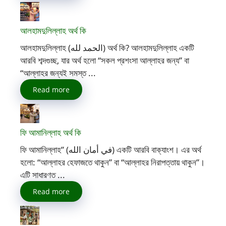
আলহামদুলিল্লাহ অর্থ কি
আলহামদুলিল্লাহ (الحمد لله) অর্থ কি? আলহামদুলিল্লাহ একটি
আরবি শব্দগুচ্ছ, যার অর্থ হলো “সকল প্রশংসা আল্লাহর জন্য” বা
“আল্লাহর জন্যই সমস্ত ...
Read more
ফি আমানিল্লাহ অর্থ কি
ফি আমানিল্লাহ” (في أمان الله) একটি আরবি বাক্যাংশ। এর অর্থ
হলো: “আল্লাহর হেফাজতে থাকুন” বা “আল্লাহর নিরাপত্তায় থাকুন”।
এটি সাধারণত ...
Read more