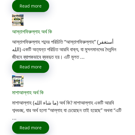
Read more
আস্তাগফিরুল্লাহ অর্থ কি
আস্তাগফিরুল্লাহ শব্দের পরিচিতি “আস্তাগফিরুল্লাহ” (أستغفر
الله) একটি অত্যন্ত পরিচিত আরবি বাক্য, যা মুসলমানদের দৈনন্দিন
জীবনে ব্যাপকভাবে ব্যবহৃত হয়। এটি মূলত ...
Read more
মাশাআল্লাহ অর্থ কি
মাশাআল্লাহ (ما شاء الله) অর্থ কি? মাশাআল্লাহ একটি আরবি
শব্দগুচ্ছ, যার অর্থ হলো “আল্লাহ যা চেয়েছেন তাই হয়েছে” অথবা “এটি
...
Read more