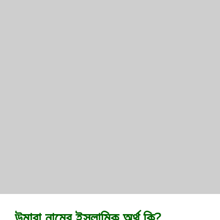
উমারা নামের ইসলামিক অর্থ কি?