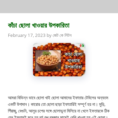
কাঁচা ছোলা খাওয়ার উপকারিতা
February 17, 2023
by
জেট কে লিটন
আমরা বিভিন্ন ভাবে ছোলা খাই ছোলা আমাদের ইফাতার টেবিলের অন্যতম
একটি উপাদান। কারোর তো ছোলা ছাড়া ইফাতারিই সম্পূর্ণ হয় না। মুড়ি,
পিঁয়াজু, বেগুনি, আলুর চপের সঙ্গে ছোলাভুনা মিলিয়ে না খেলে ইফতারকে ঠিক
যেন ইফতারই মনে হয় না! শুধু রমজান মাসেই বেশি খাওয়া হয় এই ছোলা।