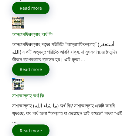
Read more
আস্তাগফিরুল্লাহ অর্থ কি
আস্তাগফিরুল্লাহ শব্দের পরিচিতি “আস্তাগফিরুল্লাহ” (أستغفر
الله) একটি অত্যন্ত পরিচিত আরবি বাক্য, যা মুসলমানদের দৈনন্দিন
জীবনে ব্যাপকভাবে ব্যবহৃত হয়। এটি মূলত ...
Read more
মাশাআল্লাহ অর্থ কি
মাশাআল্লাহ (ما شاء الله) অর্থ কি? মাশাআল্লাহ একটি আরবি
শব্দগুচ্ছ, যার অর্থ হলো “আল্লাহ যা চেয়েছেন তাই হয়েছে” অথবা “এটি
...
Read more