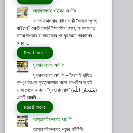
জাযাকাল্লাহ খাইরান অর্থ কি
✨ জাযাকাল্লাহু খাইরান কী “জাযাকাল্লাহু
খাইরান” একটি আরবি ইসলামিক দোয়া, যা সাধারণত
কারো উপকার বা সাহায্যের পর কৃতজ্ঞতা প্রকাশের
জন্য ...
Read more
সুবহানাল্লাহ অর্থ কি
সুবহানাল্লাহ অর্থ কি – ইসলামী দৃষ্টিতে
সম্পূর্ণ ব্যাখ্যা সুবহানাল্লাহ শব্দের উৎপত্তি আরবি
ভাষা থেকে আগমন “সুবহানাল্লাহ” (سُبْحَانَ اللّٰه)
একটি আরবি ...
Read more
আস্তাগফিরুল্লাহ অর্থ কি
আস্তাগফিরুল্লাহ শব্দের পরিচিতি