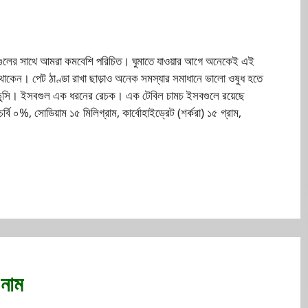
বগুলের সাথে আমরা কমবেশি পরিচিত। ঘুমাতে যাওয়ার আগে অনেকেই এই
ে থাকেন। পেট ঠাণ্ডা রাখা ছাড়াও অনেক সমস্যার সমাধানে ভালো ওষুধ হতে
ভুসি। ইসবগুল এক ধরনের রেচক। এক টেবিল চামচ ইসবগুলে রয়েছে
্বি ০%, সোডিয়াম ১৫ মিলিগ্রাম, কার্বোহাইড্রেট (শর্করা) ১৫ গ্রাম,
 নাম