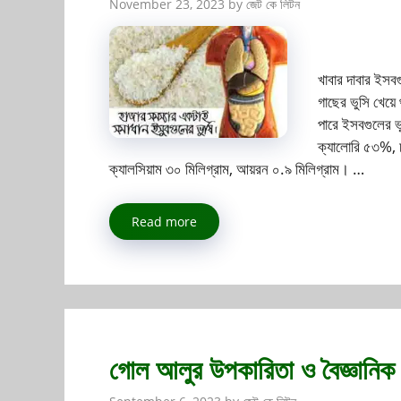
November 23, 2023
by
জেট কে লিটন
খাবার দাবার ইস
গাছের ভুসি খেয়
পারে ইসবগুলের 
ক্যালোরি ৫৩%, চর
ক্যালসিয়াম ৩০ মিলিগ্রাম, আয়রন ০.৯ মিলিগ্রাম। …
Read more
গোল আলুর উপকারিতা ও বৈজ্ঞানিক