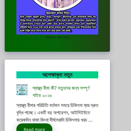
জিয়ারুল কবির লিটন
অপেক্ষাকৃত নতুন
স্বাস্থ্য বীমা কী? নতুনদের জন্য সম্পূর্ণ
গাইড ২০২৬
স্বাস্থ্য বীমার পরিচিতি বর্তমান সময়ে চিকিৎসা ব্যয় দ্রুত
বৃদ্ধি পাচ্ছে। একটি বড় অপারেশন, আইসিইউতে
কয়েকদিন থাকা কিংবা দীর্ঘমেয়াদি চিকিৎসার খরচ ...
Read more