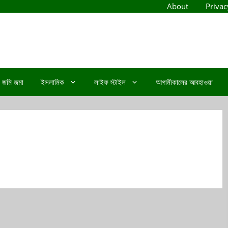
About
Privac
জমি জমা
ইসলামিক
লাইফ স্টাইল
আগামীকালের আবহাওয়া