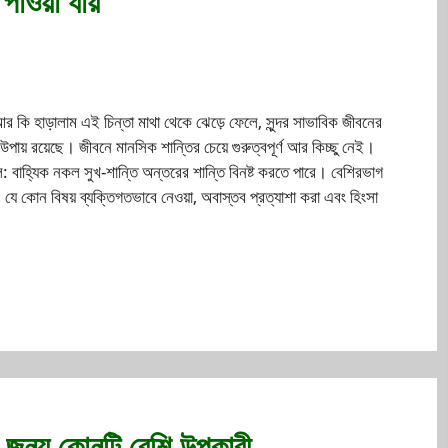
পাওয়া যায়
র কি হাড়ালাম এই চিন্তা মাথা থেকে ঝেড়ে ফেলে, সুন্দর সাভাবিক জীবনের
ায় রয়েছে। জীবনে মানসিক শান্তির চেয়ে গুরুত্বপূর্ণ আর কিচ্ছু নেই।
ল: বাহ্যিক নকল সুখ-শান্তি অন্তরের শান্তি বিনষ্ট করতে পারে। বেশিরভাগ
া, যে কোন বিষয় ব্যক্তিগতভাবে নেওয়া, অবাস্তব প্রত্যাশা করা এবং হিংসা
যের জন্য কোনটি বেশি উপকারী