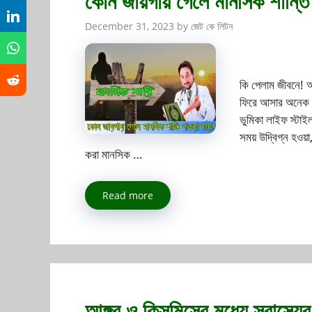
কোন জায়গায় গেলে মানসিক শান্তি 
December 31, 2023
by
জেট কে লিটন
কি পেলাম জীবনে! আ
ফিরে আসার অনেক উপ
ভুমিকা লাইফ স্টাই
সময় উদ্বিগ্ন হওয়
করা মানসিক …
Read more
আঙ্গুর ও কিসমিসের মধ্যে স্বাস্থ্