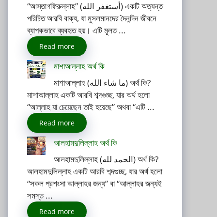
“আস্তাগফিরুল্লাহ” (أستغفر الله) একটি অত্যন্ত
পরিচিত আরবি বাক্য, যা মুসলমানদের দৈনন্দিন জীবনে
ব্যাপকভাবে ব্যবহৃত হয়। এটি মূলত ...
Read more
মাশাআল্লাহ অর্থ কি
মাশাআল্লাহ (ما شاء الله) অর্থ কি?
মাশাআল্লাহ একটি আরবি শব্দগুচ্ছ, যার অর্থ হলো
“আল্লাহ যা চেয়েছেন তাই হয়েছে” অথবা “এটি ...
Read more
আলহামদুলিল্লাহ অর্থ কি
আলহামদুলিল্লাহ (الحمد لله) অর্থ কি?
আলহামদুলিল্লাহ একটি আরবি শব্দগুচ্ছ, যার অর্থ হলো
“সকল প্রশংসা আল্লাহর জন্য” বা “আল্লাহর জন্যই
সমস্ত ...
Read more