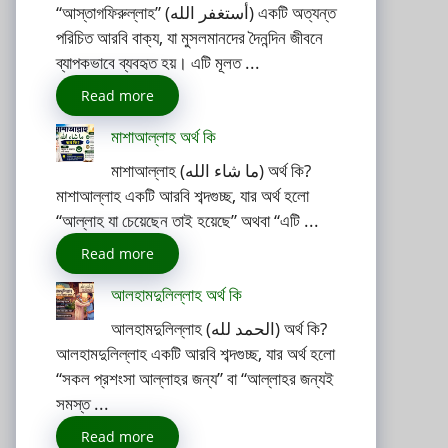
“আস্তাগফিরুল্লাহ” (أستغفر الله) একটি অত্যন্ত
পরিচিত আরবি বাক্য, যা মুসলমানদের দৈনন্দিন জীবনে
ব্যাপকভাবে ব্যবহৃত হয়। এটি মূলত ...
Read more
মাশাআল্লাহ অর্থ কি
মাশাআল্লাহ (ما شاء الله) অর্থ কি?
মাশাআল্লাহ একটি আরবি শব্দগুচ্ছ, যার অর্থ হলো
“আল্লাহ যা চেয়েছেন তাই হয়েছে” অথবা “এটি ...
Read more
আলহামদুলিল্লাহ অর্থ কি
আলহামদুলিল্লাহ (الحمد لله) অর্থ কি?
আলহামদুলিল্লাহ একটি আরবি শব্দগুচ্ছ, যার অর্থ হলো
“সকল প্রশংসা আল্লাহর জন্য” বা “আল্লাহর জন্যই
সমস্ত ...
Read more