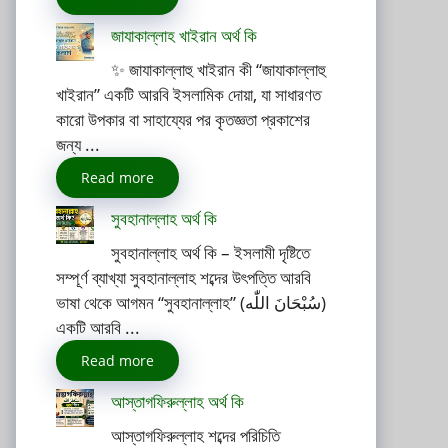
জাযাকাল্লাহ খাইরান অর্থ কি
✨ জাযাকাল্লাহু খাইরান কী “জাযাকাল্লাহু
খাইরান” একটি আরবি ইসলামিক দোয়া, যা সাধারণত
কারো উপকার বা সাহায্যের পর কৃতজ্ঞতা প্রকাশের
জন্য ...
Read more
সুবহানাল্লাহ অর্থ কি
সুবহানাল্লাহ অর্থ কি – ইসলামী দৃষ্টিতে
সম্পূর্ণ ব্যাখ্যা সুবহানাল্লাহ শব্দের উৎপত্তি আরবি
ভাষা থেকে আগমন “সুবহানাল্লাহ” (سُبْحَانَ اللّٰه)
একটি আরবি ...
Read more
আস্তাগফিরুল্লাহ অর্থ কি
আস্তাগফিরুল্লাহ শব্দের পরিচিতি