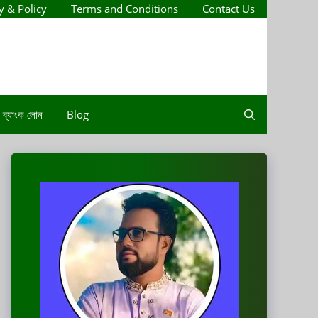
y & Policy
Terms and Conditions
Contact Us
ব্যাংক লোন
Blog