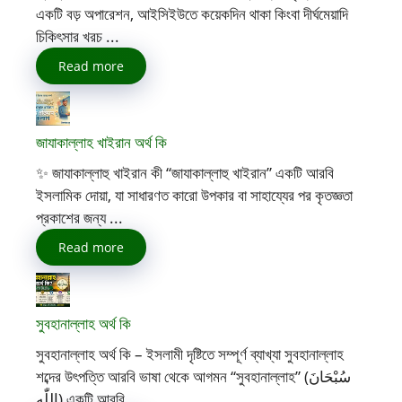
একটি বড় অপারেশন, আইসিইউতে কয়েকদিন থাকা কিংবা দীর্ঘমেয়াদি
চিকিৎসার খরচ ...
Read more
জাযাকাল্লাহ খাইরান অর্থ কি
✨ জাযাকাল্লাহু খাইরান কী “জাযাকাল্লাহু খাইরান” একটি আরবি
ইসলামিক দোয়া, যা সাধারণত কারো উপকার বা সাহায্যের পর কৃতজ্ঞতা
প্রকাশের জন্য ...
Read more
সুবহানাল্লাহ অর্থ কি
সুবহানাল্লাহ অর্থ কি – ইসলামী দৃষ্টিতে সম্পূর্ণ ব্যাখ্যা সুবহানাল্লাহ
শব্দের উৎপত্তি আরবি ভাষা থেকে আগমন “সুবহানাল্লাহ” (سُبْحَانَ
اللّٰه) একটি আরবি ...