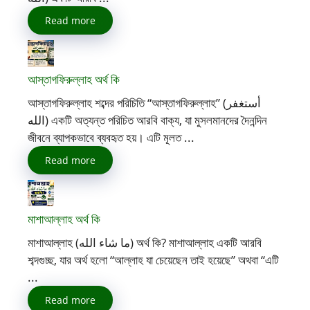
Read more
আস্তাগফিরুল্লাহ অর্থ কি
আস্তাগফিরুল্লাহ শব্দের পরিচিতি “আস্তাগফিরুল্লাহ” (أستغفر
الله) একটি অত্যন্ত পরিচিত আরবি বাক্য, যা মুসলমানদের দৈনন্দিন
জীবনে ব্যাপকভাবে ব্যবহৃত হয়। এটি মূলত ...
Read more
মাশাআল্লাহ অর্থ কি
মাশাআল্লাহ (ما شاء الله) অর্থ কি? মাশাআল্লাহ একটি আরবি
শব্দগুচ্ছ, যার অর্থ হলো “আল্লাহ যা চেয়েছেন তাই হয়েছে” অথবা “এটি
...
Read more