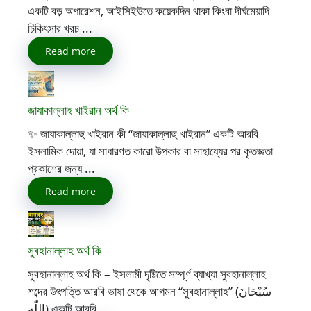
একটি বড় অপারেশন, আইসিইউতে কয়েকদিন থাকা কিংবা দীর্ঘমেয়াদি
চিকিৎসার খরচ ...
Read more
জাযাকাল্লাহ খাইরান অর্থ কি
✨ জাযাকাল্লাহু খাইরান কী “জাযাকাল্লাহু খাইরান” একটি আরবি
ইসলামিক দোয়া, যা সাধারণত কারো উপকার বা সাহায্যের পর কৃতজ্ঞতা
প্রকাশের জন্য ...
Read more
সুবহানাল্লাহ অর্থ কি
সুবহানাল্লাহ অর্থ কি – ইসলামী দৃষ্টিতে সম্পূর্ণ ব্যাখ্যা সুবহানাল্লাহ
শব্দের উৎপত্তি আরবি ভাষা থেকে আগমন “সুবহানাল্লাহ” (سُبْحَانَ
اللّٰه) একটি আরবি ...