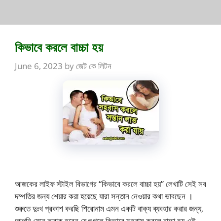
কিভাবে করলে বাচ্চা হয়
June 6, 2023
by
জেট কে লিটন
আজকের লাইফ স্টাইল বিভাগের “কিভাবে করলে বাচ্চা হয়” লেখাটি সেই সব
দম্পতির জন্য শেয়ার করা হয়েছে যারা সন্তান নেওয়ার কথা ভাবছেন ।
শুরুতে দুঃখ প্রকাশ করছি শিরোনাম এমন একটি বাক্য ব্যবহার করার জন্য,
আপনি যেনে অবাক হবেন যে গুগলে কিভাবে সহবাস করলে বাচ্চা হয় এই