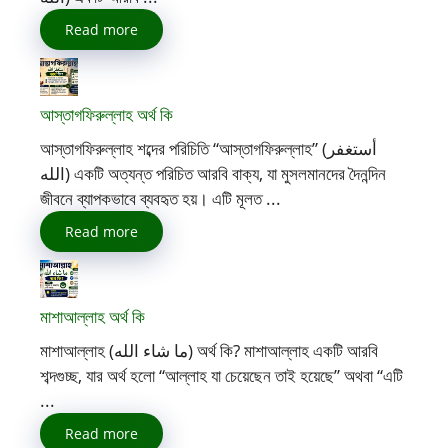
Read more
আস্তাগফিরুল্লাহ অর্থ কি
আস্তাগফিরুল্লাহ শব্দের পরিচিতি “আস্তাগফিরুল্লাহ” (أستغفر
الله) একটি অত্যন্ত পরিচিত আরবি বাক্য, যা মুসলমানদের দৈনন্দিন
জীবনে ব্যাপকভাবে ব্যবহৃত হয়। এটি মূলত ...
Read more
মাশাআল্লাহ অর্থ কি
মাশাআল্লাহ (ما شاء الله) অর্থ কি? মাশাআল্লাহ একটি আরবি
শব্দগুচ্ছ, যার অর্থ হলো “আল্লাহ যা চেয়েছেন তাই হয়েছে” অথবা “এটি
...
Read more