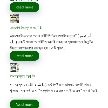
Read more
আস্তাগফিরুল্লাহ অর্থ কি
আস্তাগফিরুল্লাহ শব্দের পরিচিতি “আস্তাগফিরুল্লাহ” (أستغفر
الله) একটি অত্যন্ত পরিচিত আরবি বাক্য, যা মুসলমানদের দৈনন্দিন
জীবনে ব্যাপকভাবে ব্যবহৃত হয়। এটি মূলত ...
Read more
মাশাআল্লাহ অর্থ কি
মাশাআল্লাহ (ما شاء الله) অর্থ কি? মাশাআল্লাহ একটি আরবি
শব্দগুচ্ছ, যার অর্থ হলো “আল্লাহ যা চেয়েছেন তাই হয়েছে” অথবা “এটি
...
Read more