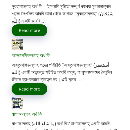
সুবহানাল্লাহ অর্থ কি – ইসলামী দৃষ্টিতে সম্পূর্ণ ব্যাখ্যা সুবহানাল্লাহ
শব্দের উৎপত্তি আরবি ভাষা থেকে আগমন “সুবহানাল্লাহ” (سُبْحَانَ
اللّٰه) একটি আরবি ...
Read more
আস্তাগফিরুল্লাহ অর্থ কি
আস্তাগফিরুল্লাহ শব্দের পরিচিতি “আস্তাগফিরুল্লাহ” (أستغفر
الله) একটি অত্যন্ত পরিচিত আরবি বাক্য, যা মুসলমানদের দৈনন্দিন
জীবনে ব্যাপকভাবে ব্যবহৃত হয়। এটি মূলত ...
Read more
মাশাআল্লাহ অর্থ কি
মাশাআল্লাহ (ما شاء الله) অর্থ কি? মাশাআল্লাহ একটি আরবি