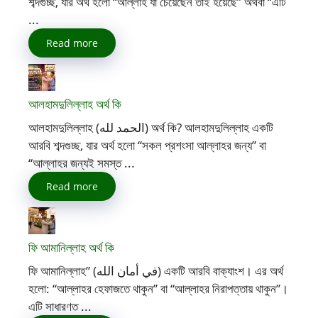
শব্দগুচ্ছ, যার অর্থ হলো “আল্লাহ যা চেয়েছেন তাই হয়েছে” অথবা “এটি
...
Read more
আলহামদুলিল্লাহ অর্থ কি
আলহামদুলিল্লাহ (الحمد لله) অর্থ কি? আলহামদুলিল্লাহ একটি
আরবি শব্দগুচ্ছ, যার অর্থ হলো “সকল প্রশংসা আল্লাহর জন্য” বা
“আল্লাহর জন্যই সমস্ত ...
Read more
ফি আমানিল্লাহ অর্থ কি
ফি আমানিল্লাহ” (في أمان الله) একটি আরবি বাক্যাংশ। এর অর্থ
হলো: “আল্লাহর হেফাজতে থাকুন” বা “আল্লাহর নিরাপত্তায় থাকুন”।
এটি সাধারণত ...