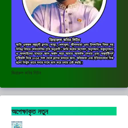
জিয়ারুল কবির লিটন
অপেক্ষাকৃত নতুন