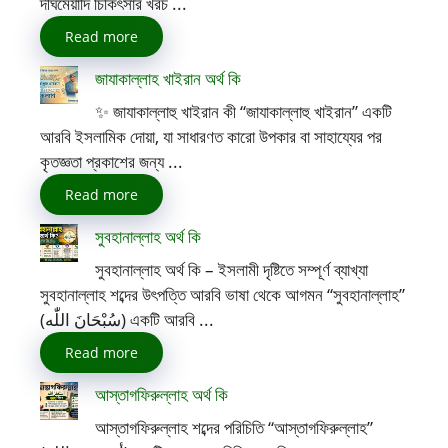
দীর্ঘমেয়াদি চিকিৎসার খরচ ...
Read more
জাযাকাল্লাহ খাইরান অর্থ কি
✨ জাযাকাল্লাহু খাইরান কী “জাযাকাল্লাহু খাইরান” একটি
আরবি ইসলামিক দোয়া, যা সাধারণত কারো উপকার বা সাহায্যের পর
কৃতজ্ঞতা প্রকাশের জন্য ...
Read more
সুবহানাল্লাহ অর্থ কি
সুবহানাল্লাহ অর্থ কি – ইসলামী দৃষ্টিতে সম্পূর্ণ ব্যাখ্যা
সুবহানাল্লাহ শব্দের উৎপত্তি আরবি ভাষা থেকে আগমন “সুবহানাল্লাহ”
(سُبْحَانَ اللّٰه) একটি আরবি ...
Read more
আস্তাগফিরুল্লাহ অর্থ কি
আস্তাগফিরুল্লাহ শব্দের পরিচিতি “আস্তাগফিরুল্লাহ”