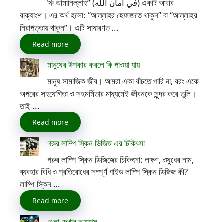
ফি আমানিল্লাহ” (في أمان الله) একটি আরবি
বাক্যাংশ। এর অর্থ হলো: “আল্লাহর হেফাজতে থাকুন” বা “আল্লাহর
নিরাপত্তায় থাকুন”। এটি সাধারণত ...
Read more
মানুষের উপকার করলে কি পাওয়া যায়
মানুষ সামাজিক জীব। আমরা একা বাঁচতে পারি না, বরং একে
অপরের সহযোগিতা ও সহমর্মিতার মাধ্যমেই জীবনকে সুন্দর করে তুলি।
তাই ...
Read more
গরুর লাম্পি স্কিন ডিজিজ এর চিকিৎসা
গরুর লাম্পি স্কিন ডিজিজের চিকিৎসা: লক্ষণ, ওষুধের নাম,
ব্যবহার বিধি ও প্রতিরোধের সম্পূর্ণ গাইড লাম্পি স্কিন ডিজিজ কী?
লাম্পি স্কিন ...
Read more
খেলা দেখার অ্যাপস