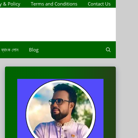
y & Policy
Terms and Conditions
Contact Us
ব্যাংক লোন
Blog