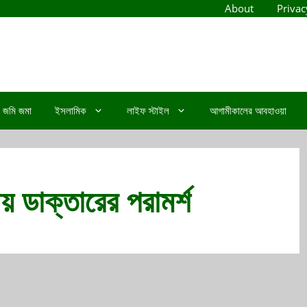
About
Privac
জমি জমা
ইসলামিক
লাইফ স্টাইল
আগামীকালের আবহাওয়া
য় ডাক্তারের পরামর্শ