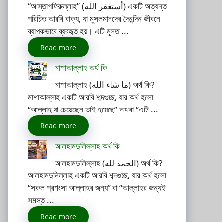
“আস্তাগফিরুল্লাহ” (أستغفر الله) একটি অত্যন্ত
পরিচিত আরবি বাক্য, যা মুসলমানদের দৈনন্দিন জীবনে
ব্যাপকভাবে ব্যবহৃত হয়। এটি মূলত ...
Read more
মাশাআল্লাহ অর্থ কি
মাশাআল্লাহ (ما شاء الله) অর্থ কি?
মাশাআল্লাহ একটি আরবি শব্দগুচ্ছ, যার অর্থ হলো
“আল্লাহ যা চেয়েছেন তাই হয়েছে” অথবা “এটি ...
Read more
আলহামদুলিল্লাহ অর্থ কি
আলহামদুলিল্লাহ (الحمد لله) অর্থ কি?
আলহামদুলিল্লাহ একটি আরবি শব্দগুচ্ছ, যার অর্থ হলো
“সকল প্রশংসা আল্লাহর জন্য” বা “আল্লাহর জন্যই
সমস্ত ...
Read more