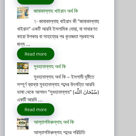
জাযাকাল্লাহ খাইরান অর্থ কি
✨ জাযাকাল্লাহু খাইরান কী “জাযাকাল্লাহু
খাইরান” একটি আরবি ইসলামিক দোয়া, যা সাধারণত
কারো উপকার বা সাহায্যের পর কৃতজ্ঞতা প্রকাশের
জন্য ...
Read more
সুবহানাল্লাহ অর্থ কি
সুবহানাল্লাহ অর্থ কি – ইসলামী দৃষ্টিতে
সম্পূর্ণ ব্যাখ্যা সুবহানাল্লাহ শব্দের উৎপত্তি আরবি
ভাষা থেকে আগমন “সুবহানাল্লাহ” (سُبْحَانَ اللّٰه)
একটি আরবি ...
Read more
আস্তাগফিরুল্লাহ অর্থ কি
আস্তাগফিরুল্লাহ শব্দের পরিচিতি