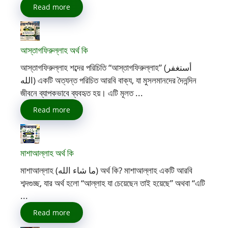
Read more
আস্তাগফিরুল্লাহ অর্থ কি
আস্তাগফিরুল্লাহ শব্দের পরিচিতি “আস্তাগফিরুল্লাহ” (أستغفر
الله) একটি অত্যন্ত পরিচিত আরবি বাক্য, যা মুসলমানদের দৈনন্দিন
জীবনে ব্যাপকভাবে ব্যবহৃত হয়। এটি মূলত ...
Read more
মাশাআল্লাহ অর্থ কি
মাশাআল্লাহ (ما شاء الله) অর্থ কি? মাশাআল্লাহ একটি আরবি
শব্দগুচ্ছ, যার অর্থ হলো “আল্লাহ যা চেয়েছেন তাই হয়েছে” অথবা “এটি
...
Read more