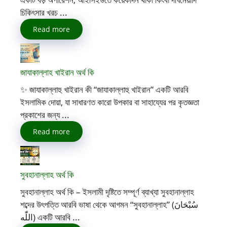
চিকিৎসার খরচ ...
Read more
জাযাকাল্লাহ খাইরান অর্থ কি
✨ জাযাকাল্লাহু খাইরান কী “জাযাকাল্লাহু খাইরান” একটি আরবি
ইসলামিক দোয়া, যা সাধারণত কারো উপকার বা সাহায্যের পর কৃতজ্ঞতা
প্রকাশের জন্য ...
Read more
সুবহানাল্লাহ অর্থ কি
সুবহানাল্লাহ অর্থ কি – ইসলামী দৃষ্টিতে সম্পূর্ণ ব্যাখ্যা সুবহানাল্লাহ
শব্দের উৎপত্তি আরবি ভাষা থেকে আগমন “সুবহানাল্লাহ” (سُبْحَانَ
اللّٰه) একটি আরবি ...