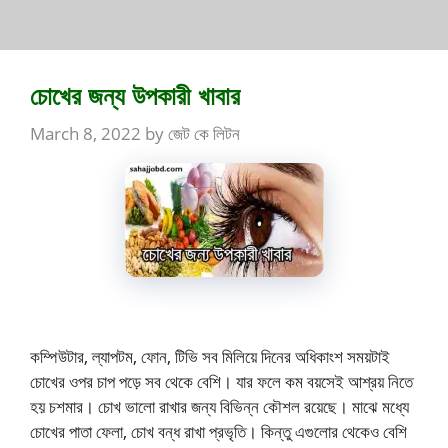
চোখের জন্য উপকারী খাবার
March 8, 2022
by
জেট কে লিটন
কম্পিউটার, ল্যাপটম, ফোন, টিভি সব মিলিয়ে দিনের অধিকাংশ সময়টাই
চোখের ওপর চাপ পড়ে সব থেকে বেশি। যার ফলে কম বয়সেই আশ্রয় নিতে
হয় চশমার। চোখ ভালো রাখার জন্য বিভিন্ন কৌশল রয়েছে। মাঝে মধ্যে
চোখের পাতা ফেলা, চোখ বন্ধ রাখা প্রভৃতি। কিন্তু এগুলোর থেকেও বেশি