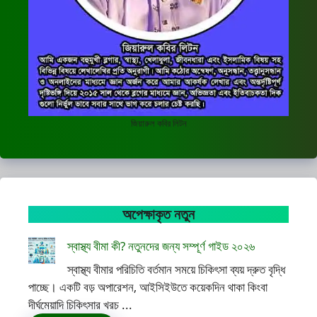
জিয়ারুল কবির লিটন
অপেক্ষাকৃত নতুন
স্বাস্থ্য বীমা কী? নতুনদের জন্য সম্পূর্ণ গাইড ২০২৬
স্বাস্থ্য বীমার পরিচিতি বর্তমান সময়ে চিকিৎসা ব্যয় দ্রুত বৃদ্ধি
পাচ্ছে। একটি বড় অপারেশন, আইসিইউতে কয়েকদিন থাকা কিংবা
দীর্ঘমেয়াদি চিকিৎসার খরচ ...