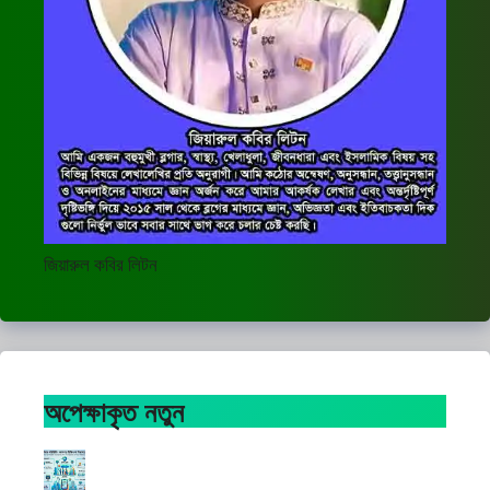
জিয়ারুল কবির লিটন
অপেক্ষাকৃত নতুন