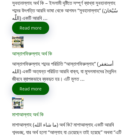
সুবহানাল্লাহ অর্থ কি – ইসলামী দৃষ্টিতে সম্পূর্ণ ব্যাখ্যা সুবহানাল্লাহ
শব্দের উৎপত্তি আরবি ভাষা থেকে আগমন “সুবহানাল্লাহ” (سُبْحَانَ
اللّٰه) একটি আরবি ...
Read more
আস্তাগফিরুল্লাহ অর্থ কি
আস্তাগফিরুল্লাহ শব্দের পরিচিতি “আস্তাগফিরুল্লাহ” (أستغفر
الله) একটি অত্যন্ত পরিচিত আরবি বাক্য, যা মুসলমানদের দৈনন্দিন
জীবনে ব্যাপকভাবে ব্যবহৃত হয়। এটি মূলত ...
Read more
মাশাআল্লাহ অর্থ কি
মাশাআল্লাহ (ما شاء الله) অর্থ কি? মাশাআল্লাহ একটি আরবি
শব্দগুচ্ছ, যার অর্থ হলো “আল্লাহ যা চেয়েছেন তাই হয়েছে” অথবা “এটি