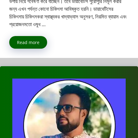
উপায় নিয়ে গবেষণা করে যাচ্ছেন। তবে ডায়াবেটিস পুরোপুরি নির্মূল করার
জন্য এখন পর্যন্ত কোনো চিকিৎসা আবিষ্কৃত হয়নি। ডায়াবেটিসের
চিকিৎসায় চিকিৎসকরা স্বাস্থ্যকর খাদ্যাভ্যাস অনুসরণ, নিয়মিত ব্যায়াম এবং
প্রয়োজনমতো ওষুধ …
Read more