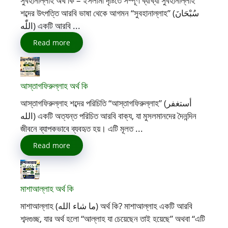
সুবহানাল্লাহ অর্থ কি – ইসলামী দৃষ্টিতে সম্পূর্ণ ব্যাখ্যা সুবহানাল্লাহ
শব্দের উৎপত্তি আরবি ভাষা থেকে আগমন “সুবহানাল্লাহ” (سُبْحَانَ
اللّٰه) একটি আরবি ...
Read more
আস্তাগফিরুল্লাহ অর্থ কি
আস্তাগফিরুল্লাহ শব্দের পরিচিতি “আস্তাগফিরুল্লাহ” (أستغفر
الله) একটি অত্যন্ত পরিচিত আরবি বাক্য, যা মুসলমানদের দৈনন্দিন
জীবনে ব্যাপকভাবে ব্যবহৃত হয়। এটি মূলত ...
Read more
মাশাআল্লাহ অর্থ কি
মাশাআল্লাহ (ما شاء الله) অর্থ কি? মাশাআল্লাহ একটি আরবি
শব্দগুচ্ছ, যার অর্থ হলো “আল্লাহ যা চেয়েছেন তাই হয়েছে” অথবা “এটি