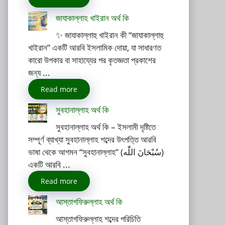
জাযাকাল্লাহ খাইরান অর্থ কি
✨ জাযাকাল্লাহু খাইরান কী “জাযাকাল্লাহু
খাইরান” একটি আরবি ইসলামিক দোয়া, যা সাধারণত
কারো উপকার বা সাহায্যের পর কৃতজ্ঞতা প্রকাশের
জন্য ...
Read more
সুবহানাল্লাহ অর্থ কি
সুবহানাল্লাহ অর্থ কি – ইসলামী দৃষ্টিতে
সম্পূর্ণ ব্যাখ্যা সুবহানাল্লাহ শব্দের উৎপত্তি আরবি
ভাষা থেকে আগমন “সুবহানাল্লাহ” (سُبْحَانَ اللّٰه)
একটি আরবি ...
Read more
আস্তাগফিরুল্লাহ অর্থ কি
আস্তাগফিরুল্লাহ শব্দের পরিচিতি