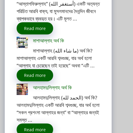
“আস্তাগফিরুল্লাহ” (أستغفر الله) একটি অত্যন্ত
পরিচিত আরবি বাক্য, যা মুসলমানদের দৈনন্দিন জীবনে
ব্যাপকভাবে ব্যবহৃত হয়। এটি মূলত ...
Read more
মাশাআল্লাহ অর্থ কি
মাশাআল্লাহ (ما شاء الله) অর্থ কি?
মাশাআল্লাহ একটি আরবি শব্দগুচ্ছ, যার অর্থ হলো
“আল্লাহ যা চেয়েছেন তাই হয়েছে” অথবা “এটি ...
Read more
আলহামদুলিল্লাহ অর্থ কি
আলহামদুলিল্লাহ (الحمد لله) অর্থ কি?
আলহামদুলিল্লাহ একটি আরবি শব্দগুচ্ছ, যার অর্থ হলো
“সকল প্রশংসা আল্লাহর জন্য” বা “আল্লাহর জন্যই
সমস্ত ...
Read more