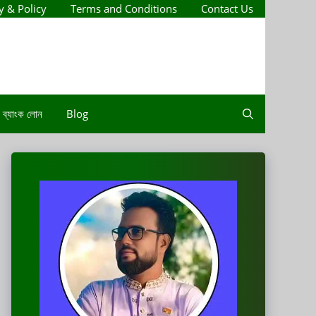
y & Policy
Terms and Conditions
Contact Us
ব্যাংক লোন
Blog