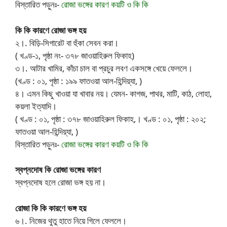
বিস্তারিত পড়ুনঃ-
রোজা ভঙ্গের কারণ কয়টি ও কি কি
কি কি কারণে রোজা ভঙ্গ হয়
২।. বিড়ি-সিগারেট বা হুঁকা সেবন করা।
( খণ্ড-১, পৃষ্ঠা নং- ৩৭৮ জাওয়াহিরুল ফিকাহ)
৩।. আটার খামির, কাঁচা চাল বা প্রচুর লবণ একসঙ্গে খেয়ে ফেললে।
(খণ্ড : ০১, পৃষ্ঠা : ১৯৯ ফাতওয়া আল-হিন্দিয়্যা, )
৪। এমন কিছু খাওয়া যা খাবার নয়। যেমন- কাগজ, পাথর, মাটি, কাঠ, লোহা,
কয়লা ইত্যাদি।
( খণ্ড : ০১, পৃষ্ঠা : ৩৭৮ জাওয়াহিরুল ফিকাহ,। খণ্ড : ০১, পৃষ্ঠা : ২০২;
ফাতওয়া আল-হিন্দিয়্যা, )
বিস্তারিত পড়ুনঃ-
রোজা ভঙ্গের কারণ কয়টি ও কি কি
স্বপ্নদোষ কি রোজা ভঙ্গের কারণ
স্বপ্নদোষ হলে রোজা ভঙ্গ হয় না।
রোজা কি কি কারণে ভঙ্গ হয়
৬।. নিজের থুতু হাতে নিয়ে গিলে ফেললে।