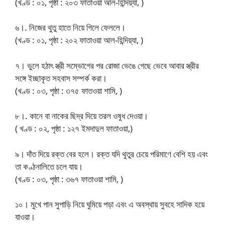
(খণ্ড : ০১, পৃষ্ঠা : ২০৩ ফাতাওয়া আল-হিন্দিয়্যা, )
৬।. নিজের থুতু হাতে নিয়ে গিলে ফেললে।
(খণ্ড : ০১, পৃষ্ঠা : ২০২ ফাতাওয়া আল-হিন্দিয়্যা, )
৭। ভুলে হঠাৎ স্ত্রী সম্ভোগের পর রোজা ভেঙে গেছে ভেবে আবার স্ত্রীর
সঙ্গে ইচ্ছাকৃত সহবাস সম্পর্ক করা।
(খণ্ড : ০৩, পৃষ্ঠা : ৩৭৫ ফাতওয়া শামি, )
৮।. কানে বা নাকের ছিদ্র দিয়ে তরল ওষুধ দেওয়া।
( খণ্ড : ০২, পৃষ্ঠা : ১২৭ ইমদাদুল ফাতাওয়া,)
৯। দাঁত দিয়ে রক্ত বের হলে। রক্ত যদি থুতুর চেয়ে পরিমাণে বেশি হয় এবং
তা কণ্ঠনালিতে চলে যায়।
(খণ্ড : ০৩, পৃষ্ঠা : ৩৬৭ ফাতাওয়া শামি, )
১০। মুখে পান সুপাড়ি নিয়ে ঘুমিয়ে পড়া এবং এ অবস্থায় সুবহে সাদিক হয়ে
যাওয়া।