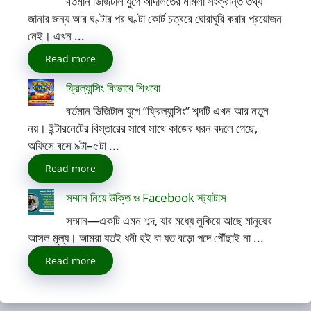
বর্তমান ডিজিটাল যুগে আদালতের মামলা সংক্রান্ত তথ্য
জানার জন্য আর ঘণ্টার পর ঘণ্টা কোর্ট চত্বরে ঘোরাঘুরি করার প্রয়োজন
নেই। এখন ...
Read more
ফ্রিল্যান্সিং কিভাবে শিখবো
বর্তমান ডিজিটাল যুগে “ফ্রিল্যান্সিং” শব্দটি এখন আর নতুন
নয়। ইন্টারনেটের বিস্তারের সাথে সাথে কাজের ধরন বদলে গেছে,
অফিসে বসে ৯টা–৫টা ...
Read more
সম্মান নিয়ে উক্তি ও Facebook স্ট্যাটাস
সম্মান—একটি এমন শব্দ, যার মধ্যে লুকিয়ে আছে মানুষের
আসল মূল্য। আমরা যতই ধনী হই বা যত বড়ো পদে পৌঁছাই না ...
Read more