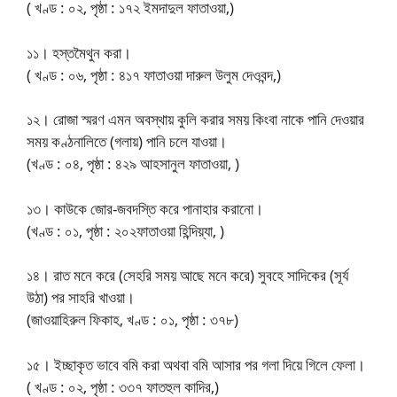
( খণ্ড : ০২, পৃষ্ঠা : ১৭২ ইমদাদুল ফাতাওয়া,)
১১। হস্তমৈথুন করা।
( খণ্ড : ০৬, পৃষ্ঠা : ৪১৭ ফাতাওয়া দারুল উলুম দেওবন্দ,)
১২। রোজা স্মরণ এমন অবস্থায় কুলি করার সময় কিংবা নাকে পানি দেওয়ার
সময় কণ্ঠনালিতে (গলায়) পানি চলে যাওয়া।
(খণ্ড : ০৪, পৃষ্ঠা : ৪২৯ আহসানুল ফাতাওয়া, )
১৩। কাউকে জোর-জবদস্তি করে পানাহার করানো।
(খণ্ড : ০১, পৃষ্ঠা : ২০২ফাতাওয়া হিন্দিয়্যা, )
১৪। রাত মনে করে (সেহরি সময় আছে মনে করে) সুবহে সাদিকের (সূর্য
উঠা) পর সাহরি খাওয়া।
(জাওয়াহিরুল ফিকাহ, খণ্ড : ০১, পৃষ্ঠা : ৩৭৮)
১৫। ইচ্ছাকৃত ভাবে বমি করা অথবা বমি আসার পর গলা দিয়ে গিলে ফেলা।
( খণ্ড : ০২, পৃষ্ঠা : ৩৩৭ ফাতহুল কাদির,)