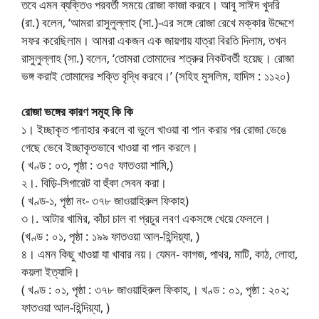
তবে এমন ব্যক্তিও পরবর্তী সময়ে রোজা কাজা করবে। আবু সাঈদ খুদরি
(রা.) বলেন, ‘আমরা রাসুলুল্লাহ (সা.)-এর সঙ্গে রোজা রেখে মক্কার উদ্দেশে
সফর করেছিলাম। আমরা একজন এক জায়গায় যাত্রা বিরতি দিলাম, তখন
রাসুলুল্লাহ (সা.) বলেন, ‘তোমরা তোমাদের শত্রুর নিকটবর্তী হয়েছ। রোজা
ভঙ্গ করাই তোমাদের শক্তি বৃদ্ধি করবে।’ (সহিহ মুসলিম, হাদিস : ১১২০)
রোজা ভঙ্গের কারণ সমূহ কি কি
১। ইচ্ছাকৃত পানাহার করলে বা ভুলে খাওয়া বা পান করার পর রোজা ভেঙে
গেছে ভেবে ইচ্ছাকৃতভাবে খাওয়া বা পান করলে।
( খণ্ড : ০৩, পৃষ্ঠা : ৩৭৫ ফাতওয়া শামি,)
২।. বিড়ি-সিগারেট বা হুঁকা সেবন করা।
( খণ্ড-১, পৃষ্ঠা নং- ৩৭৮ জাওয়াহিরুল ফিকাহ)
৩।. আটার খামির, কাঁচা চাল বা প্রচুর লবণ একসঙ্গে খেয়ে ফেললে।
(খণ্ড : ০১, পৃষ্ঠা : ১৯৯ ফাতওয়া আল-হিন্দিয়্যা, )
৪। এমন কিছু খাওয়া যা খাবার নয়। যেমন- কাগজ, পাথর, মাটি, কাঠ, লোহা,
কয়লা ইত্যাদি।
( খণ্ড : ০১, পৃষ্ঠা : ৩৭৮ জাওয়াহিরুল ফিকাহ,। খণ্ড : ০১, পৃষ্ঠা : ২০২;
ফাতওয়া আল-হিন্দিয়্যা, )