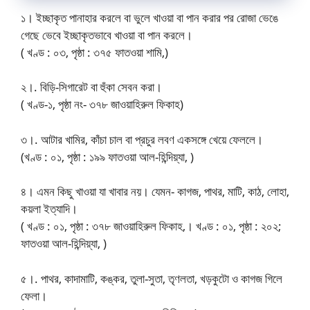
১। ইচ্ছাকৃত পানাহার করলে বা ভুলে খাওয়া বা পান করার পর রোজা ভেঙে
গেছে ভেবে ইচ্ছাকৃতভাবে খাওয়া বা পান করলে।
( খণ্ড : ০৩, পৃষ্ঠা : ৩৭৫ ফাতওয়া শামি,)
২।. বিড়ি-সিগারেট বা হুঁকা সেবন করা।
( খণ্ড-১, পৃষ্ঠা নং- ৩৭৮ জাওয়াহিরুল ফিকাহ)
৩।. আটার খামির, কাঁচা চাল বা প্রচুর লবণ একসঙ্গে খেয়ে ফেললে।
(খণ্ড : ০১, পৃষ্ঠা : ১৯৯ ফাতওয়া আল-হিন্দিয়্যা, )
৪। এমন কিছু খাওয়া যা খাবার নয়। যেমন- কাগজ, পাথর, মাটি, কাঠ, লোহা,
কয়লা ইত্যাদি।
( খণ্ড : ০১, পৃষ্ঠা : ৩৭৮ জাওয়াহিরুল ফিকাহ,। খণ্ড : ০১, পৃষ্ঠা : ২০২;
ফাতওয়া আল-হিন্দিয়্যা, )
৫।. পাথর, কাদামাটি, কঙ্কর, তুলা-সুতা, তৃণলতা, খড়কুটো ও কাগজ গিলে
ফেলা।