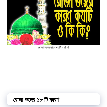
রোজা ভঙ্গের কারণ কয়টি ও কি কি
রোজা ভঙ্গের ১৮ টি কারণ