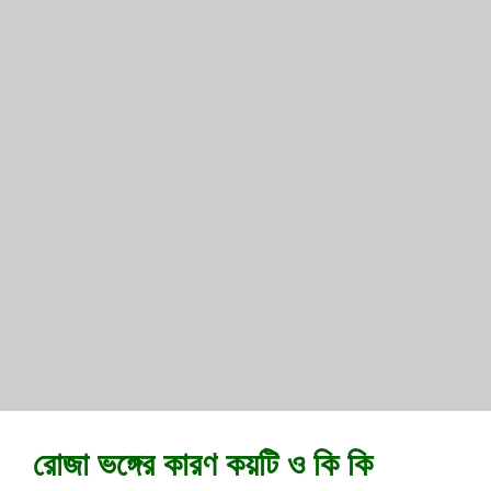
রোজা ভঙ্গের কারণ কয়টি ও কি কি