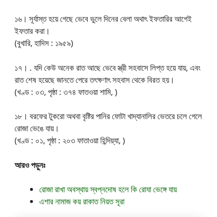
১৬। সূর্যাস্ত হয়ে গেছে ভেবে ভুলে দিনের বেলা অথাৎ ইফতারির আগেই
ইফতার করা।
(বুখারি, হাদিস : ১৯৫৯)
১৭। . যদি কেউ অনেক রাত আছে ভেবে স্ত্রী সহবাসে লিপ্ত হয়ে যায়, এবং
রাত শেষ হয়েছে জানতে পেরে তৎক্ষণাৎ সহবাস থেকে বিরত হয়।
(খণ্ড : ০৩, পৃষ্ঠা : ৩৭৪ ফাতওয়া শামি, )
১৮। বরফের টুকরো অথবা বৃষ্টির পানির ফোটা খাদ্যানালির ভেতরে চলে গেলে
রোজা ভেঙে যায়।
(খণ্ড : ০১, পৃষ্ঠা : ২০৩ ফাতাওয়া হিন্দিয়্যা, )
আরও পড়ুনঃ
রোজা রাখা অবস্থায় স্বপ্নদোষ হলে কি রোযা ভেঙ্গে যায়
এশার নামাজ কয় রাকাত নিয়ত সূরা