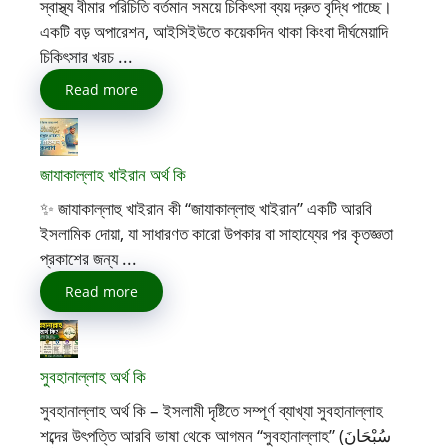
স্বাস্থ্য বীমার পরিচিতি বর্তমান সময়ে চিকিৎসা ব্যয় দ্রুত বৃদ্ধি পাচ্ছে।
একটি বড় অপারেশন, আইসিইউতে কয়েকদিন থাকা কিংবা দীর্ঘমেয়াদি
চিকিৎসার খরচ ...
Read more
জাযাকাল্লাহ খাইরান অর্থ কি
✨ জাযাকাল্লাহু খাইরান কী “জাযাকাল্লাহু খাইরান” একটি আরবি
ইসলামিক দোয়া, যা সাধারণত কারো উপকার বা সাহায্যের পর কৃতজ্ঞতা
প্রকাশের জন্য ...
Read more
সুবহানাল্লাহ অর্থ কি
সুবহানাল্লাহ অর্থ কি – ইসলামী দৃষ্টিতে সম্পূর্ণ ব্যাখ্যা সুবহানাল্লাহ
শব্দের উৎপত্তি আরবি ভাষা থেকে আগমন “সুবহানাল্লাহ” (سُبْحَانَ