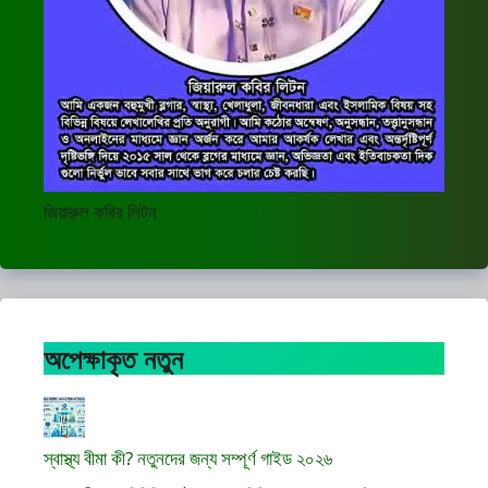
জিয়ারুল কবির লিটন
অপেক্ষাকৃত নতুন
স্বাস্থ্য বীমা কী? নতুনদের জন্য সম্পূর্ণ গাইড ২০২৬