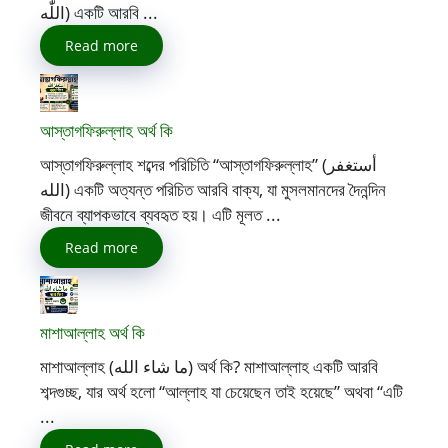
اللّٰه) একটি আরবি ...
Read more
আস্তাগফিরুল্লাহ অর্থ কি
আস্তাগফিরুল্লাহ শব্দের পরিচিতি “আস্তাগফিরুল্লাহ” (أستغفر
الله) একটি অত্যন্ত পরিচিত আরবি বাক্য, যা মুসলমানদের দৈনন্দিন
জীবনে ব্যাপকভাবে ব্যবহৃত হয়। এটি মূলত ...
Read more
মাশাআল্লাহ অর্থ কি
মাশাআল্লাহ (ما شاء الله) অর্থ কি? মাশাআল্লাহ একটি আরবি
শব্দগুচ্ছ, যার অর্থ হলো “আল্লাহ যা চেয়েছেন তাই হয়েছে” অথবা “এটি
...