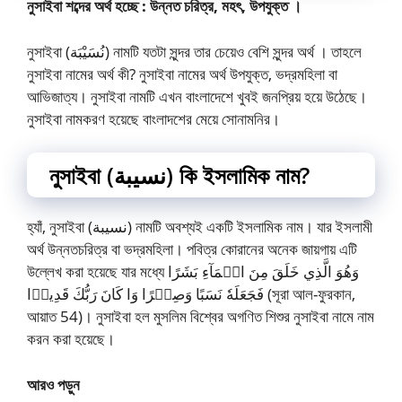
নুসাইবা শব্দের অর্থ হচ্ছে : উন্নত চরিত্র, মহৎ, উপযুক্ত ।
নুসাইবা (نُسَيْبَة) নামটি যতটা সুন্দর তার চেয়েও বেশি সুন্দর অর্থ । তাহলে
নুসাইবা নামের অর্থ কী? নুসাইবা নামের অর্থ উপযুক্ত, ভদ্রমহিলা বা
আভিজাত্য। নুসাইবা নামটি এখন বাংলাদেশে খুবই জনপ্রিয় হয়ে উঠেছে।
নুসাইবা নামকরণ হয়েছে বাংলাদশের মেয়ে সোনামনির।
নুসাইবা (نسيبة) কি ইসলামিক নাম?
হ্যাঁ, নুসাইবা (نسيبة) নামটি অবশ্যই একটি ইসলামিক নাম। যার ইসলামী
অর্থ উন্নতচরিত্র বা ভদ্রমহিলা। পবিত্র কোরানের অনেক জায়গায় এটি
উল্লেখ করা হয়েছে যার মধ্যে وَهُوَ الَّذِي خَلَقَ مِنَ الۡمَآءِ بَشَرًا
فَجَعَلَهٗ نَسَبًا وَصِحۡرًا وَا كَانَ رَبُّكَ قَدِيرۡا (সূরা আল-ফুরকান,
আয়াত 54)। নুসাইবা হল মুসলিম বিশ্বের অগণিত শিশুর নুসাইবা নামে নাম
করন করা হয়েছে।
আরও পড়ুন