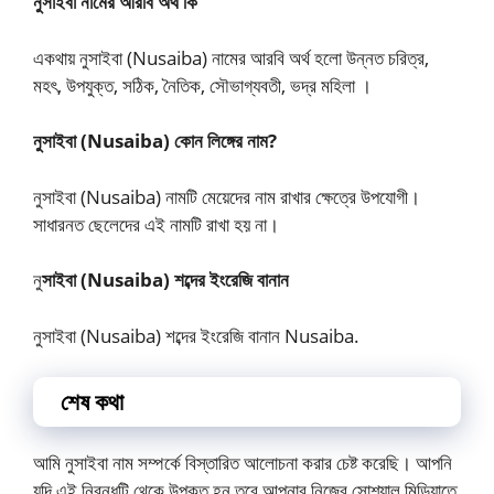
নুসাইবা নামের আরবি অর্থ কি
একথায় নুসাইবা (Nusaiba) নামের আরবি অর্থ হলো উন্নত চরিত্র,
মহৎ, উপযুক্ত, সঠিক, নৈতিক, সৌভাগ্যবতী, ভদ্র মহিলা ।
নুসাইবা (Nusaiba) কোন লিঙ্গের নাম?
নুসাইবা (Nusaiba) নামটি মেয়েদের নাম রাখার ক্ষেত্রে উপযোগী।
সাধারনত ছেলেদের এই নামটি রাখা হয় না।
নু
সাইবা (Nusaiba) শব্দের ইংরেজি বানান
নুসাইবা (Nusaiba) শব্দের ইংরেজি বানান Nusaiba.
শেষ কথা
আমি নুসাইবা নাম সম্পর্কে বিস্তারিত আলোচনা করার চেষ্ট করেছি। আপনি
যদি এই নিবন্ধটি থেকে উপকৃত হন তবে আপনার নিজের সোশ্যাল মিডিয়াতে