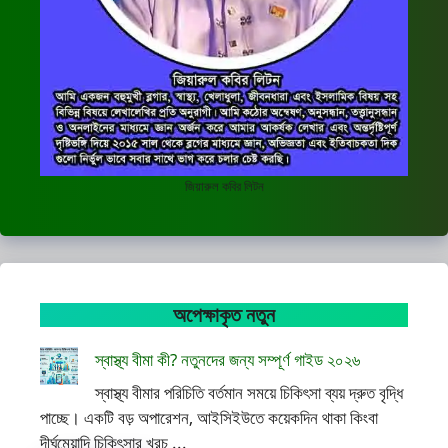
জিয়ারুল কবির লিটন
অপেক্ষাকৃত নতুন
স্বাস্থ্য বীমা কী? নতুনদের জন্য সম্পূর্ণ গাইড ২০২৬
স্বাস্থ্য বীমার পরিচিতি বর্তমান সময়ে চিকিৎসা ব্যয় দ্রুত বৃদ্ধি
পাচ্ছে। একটি বড় অপারেশন, আইসিইউতে কয়েকদিন থাকা কিংবা
দীর্ঘমেয়াদি চিকিৎসার খরচ ...