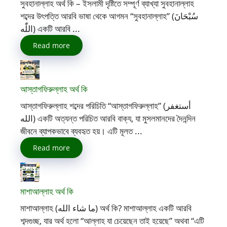
সুবহানাল্লাহ অর্থ কি – ইসলামী দৃষ্টিতে সম্পূর্ণ ব্যাখ্যা সুবহানাল্লাহ
শব্দের উৎপত্তি আরবি ভাষা থেকে আগমন “সুবহানাল্লাহ” (سُبْحَانَ
اللّٰه) একটি আরবি ...
Read more
আস্তাগফিরুল্লাহ অর্থ কি
আস্তাগফিরুল্লাহ শব্দের পরিচিতি “আস্তাগফিরুল্লাহ” (أستغفر
الله) একটি অত্যন্ত পরিচিত আরবি বাক্য, যা মুসলমানদের দৈনন্দিন
জীবনে ব্যাপকভাবে ব্যবহৃত হয়। এটি মূলত ...
Read more
মাশাআল্লাহ অর্থ কি
মাশাআল্লাহ (ما شاء الله) অর্থ কি? মাশাআল্লাহ একটি আরবি
শব্দগুচ্ছ, যার অর্থ হলো “আল্লাহ যা চেয়েছেন তাই হয়েছে” অথবা “এটি