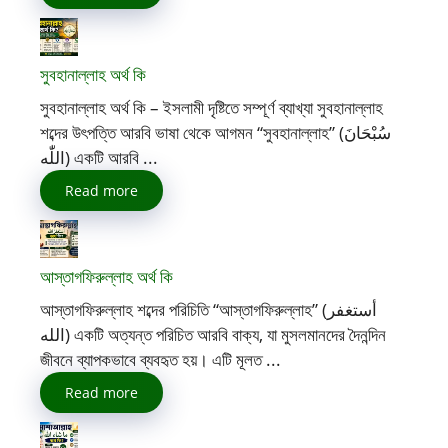
সুবহানাল্লাহ অর্থ কি
সুবহানাল্লাহ অর্থ কি – ইসলামী দৃষ্টিতে সম্পূর্ণ ব্যাখ্যা সুবহানাল্লাহ
শব্দের উৎপত্তি আরবি ভাষা থেকে আগমন “সুবহানাল্লাহ” (سُبْحَانَ
اللّٰه) একটি আরবি ...
Read more
আস্তাগফিরুল্লাহ অর্থ কি
আস্তাগফিরুল্লাহ শব্দের পরিচিতি “আস্তাগফিরুল্লাহ” (أستغفر
الله) একটি অত্যন্ত পরিচিত আরবি বাক্য, যা মুসলমানদের দৈনন্দিন
জীবনে ব্যাপকভাবে ব্যবহৃত হয়। এটি মূলত ...
Read more