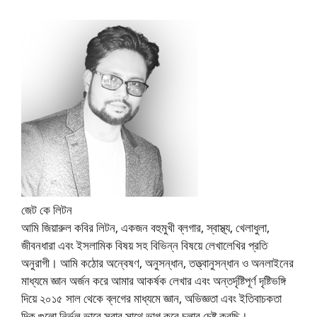
জেট কে লিটন
আমি জিয়ারুল কবির লিটন, একজন বহুমুখী ব্লগার, স্বাস্থ্য, খেলাধুলা,
জীবনধারা এবং ইসলামিক বিষয় সহ বিভিন্ন বিষয়ে লেখালেখির প্রতি
অনুরাগী। আমি কঠোর অন্বেষণ, অনুসন্ধান, তত্ত্বানুসন্ধান ও অনলাইনের
মাধ্যমে জ্ঞান অর্জন করে আমার আকর্ষক লেখার এবং অন্তর্দৃষ্টিপূর্ণ দৃষ্টিভঙ্গি
দিয়ে ২০১৫ সাল থেকে ব্লগের মাধ্যমে জ্ঞান, অভিজ্ঞতা এবং ইতিবাচকতা
দিক গুলো নির্ভুল ভাবে সবার সাথে ভাগ করে চলার চেষ্ট করছি।