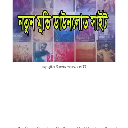
নতুন মুভি ডাউনলোড করার ওয়েবসাইট