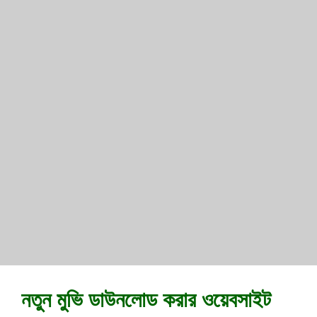
নতুন মুভি ডাউনলোড করার ওয়েবসাইট