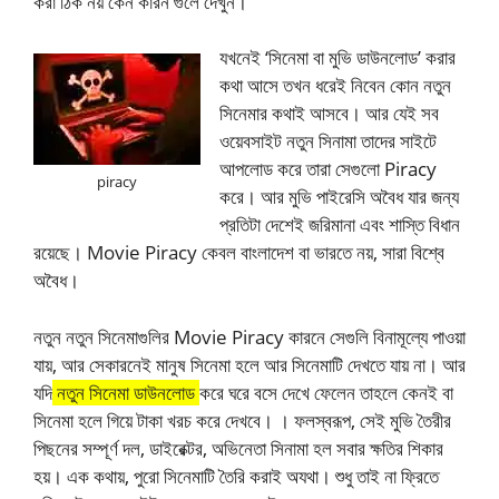
করা ঠিক নয় কেন কারন গুলে দেখুন।
যখনেই ‘সিনেমা বা মুভি ডাউনলোড’ করার
কথা আসে তখন ধরেই নিবেন কোন নতুন
সিনেমার কথাই আসবে। আর যেই সব
ওয়েবসাইট নতুন সিনামা তাদের সাইটে
আপলোড করে তারা সেগুলো Piracy
piracy
করে। আর মুভি পাইরেসি অবৈধ যার জন্য
প্রতিটা দেশেই জরিমানা এবং শাস্তি বিধান
রয়েছে। Movie Piracy কেবল বাংলাদেশ বা ভারতে নয়, সারা বিশ্বে
অবৈধ।
নতুন নতুন সিনেমাগুলির Movie Piracy কারনে সেগুলি বিনামূল্যে পাওয়া
যায়, আর সেকারনেই মানুষ সিনেমা হলে আর সিনেমাটি দেখতে যায় না। আর
যদি
নতুন সিনেমা ডাউনলোড
করে ঘরে বসে দেখে ফেলেন তাহলে কেনই বা
সিনেমা হলে গিয়ে টাকা খরচ করে দেখবে। । ফলস্বরূপ, সেই মুভি তৈরীর
পিছনের সম্পূর্ণ দল, ডাইরেক্টর, অভিনেতা সিনামা হল সবার ক্ষতির শিকার
হয়। এক কথায়, পুরো সিনেমাটি তৈরি করাই অযথা। শুধু তাই না ফ্রিতে