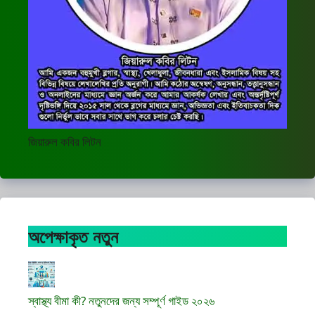
জিয়ারুল কবির লিটন
অপেক্ষাকৃত নতুন
স্বাস্থ্য বীমা কী? নতুনদের জন্য সম্পূর্ণ গাইড ২০২৬