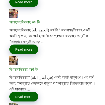
Read more
আলহামদুলিল্লাহ অর্থ কি
আলহামদুলিল্লাহ (الحمد لله) অর্থ কি? আলহামদুলিল্লাহ একটি
আরবি শব্দগুচ্ছ, যার অর্থ হলো “সকল প্রশংসা আল্লাহর জন্য” বা
“আল্লাহর জন্যই সমস্ত ...
Read more
ফি আমানিল্লাহ অর্থ কি
ফি আমানিল্লাহ” (في أمان الله) একটি আরবি বাক্যাংশ। এর অর্থ
হলো: “আল্লাহর হেফাজতে থাকুন” বা “আল্লাহর নিরাপত্তায় থাকুন”।
এটি সাধারণত ...
Read more