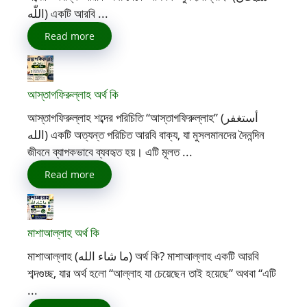
اللّٰه) একটি আরবি ...
Read more
আস্তাগফিরুল্লাহ অর্থ কি
আস্তাগফিরুল্লাহ শব্দের পরিচিতি “আস্তাগফিরুল্লাহ” (أستغفر
الله) একটি অত্যন্ত পরিচিত আরবি বাক্য, যা মুসলমানদের দৈনন্দিন
জীবনে ব্যাপকভাবে ব্যবহৃত হয়। এটি মূলত ...
Read more
মাশাআল্লাহ অর্থ কি
মাশাআল্লাহ (ما شاء الله) অর্থ কি? মাশাআল্লাহ একটি আরবি
শব্দগুচ্ছ, যার অর্থ হলো “আল্লাহ যা চেয়েছেন তাই হয়েছে” অথবা “এটি
...