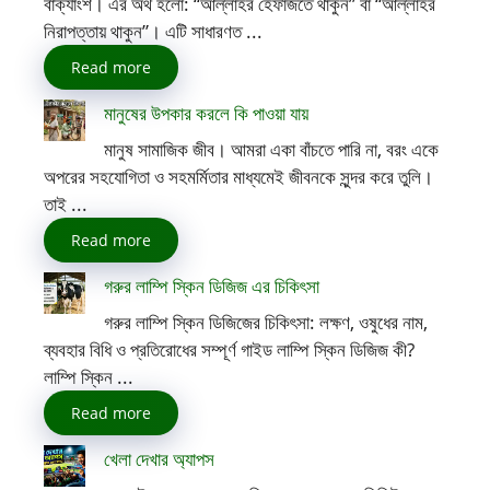
বাক্যাংশ। এর অর্থ হলো: “আল্লাহর হেফাজতে থাকুন” বা “আল্লাহর
নিরাপত্তায় থাকুন”। এটি সাধারণত ...
Read more
মানুষের উপকার করলে কি পাওয়া যায়
মানুষ সামাজিক জীব। আমরা একা বাঁচতে পারি না, বরং একে
অপরের সহযোগিতা ও সহমর্মিতার মাধ্যমেই জীবনকে সুন্দর করে তুলি।
তাই ...
Read more
গরুর লাম্পি স্কিন ডিজিজ এর চিকিৎসা
গরুর লাম্পি স্কিন ডিজিজের চিকিৎসা: লক্ষণ, ওষুধের নাম,
ব্যবহার বিধি ও প্রতিরোধের সম্পূর্ণ গাইড লাম্পি স্কিন ডিজিজ কী?
লাম্পি স্কিন ...
Read more
খেলা দেখার অ্যাপস