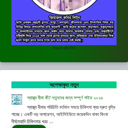
জিয়ারুল কবির লিটন
অপেক্ষাকৃত নতুন
স্বাস্থ্য বীমা কী? নতুনদের জন্য সম্পূর্ণ গাইড ২০২৬
স্বাস্থ্য বীমার পরিচিতি বর্তমান সময়ে চিকিৎসা ব্যয় দ্রুত বৃদ্ধি
পাচ্ছে। একটি বড় অপারেশন, আইসিইউতে কয়েকদিন থাকা কিংবা
দীর্ঘমেয়াদি চিকিৎসার খরচ ...