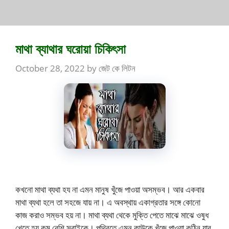
মাথা ব্যাথার ঘরোয়া চিকিৎসা
October 28, 2022
by
জেট কে লিটন
কখনো মাথা ব্যথা হয না এমন মানুষ খুঁজে পাওয়া অসম্ভব। আর একবার
মাথা ব্যথা হলে তা সহজে যায় না। এ অবস্থায় একাগ্রতার সঙ্গে কোনো
কাজ করাও সম্ভব হয় না। মাথা ব্যথা থেকে মুক্তি পেতে মাঝে মাঝে ওষুধ
খেতে হয় কম বেশি সবাইকে। পৃথিবতে এমন কাউকে খুঁজে পাওয়া কঠিন যার