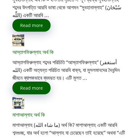
শব্দের উৎপত্তি আরবি ভাষা থেকে আগমন “সুবহানাল্লাহ” (سُبْحَانَ
اللّٰه) একটি আরবি ...
Read more
আস্তাগফিরুল্লাহ অর্থ কি
আস্তাগফিরুল্লাহ শব্দের পরিচিতি “আস্তাগফিরুল্লাহ” (أستغفر
الله) একটি অত্যন্ত পরিচিত আরবি বাক্য, যা মুসলমানদের দৈনন্দিন
জীবনে ব্যাপকভাবে ব্যবহৃত হয়। এটি মূলত ...
Read more
মাশাআল্লাহ অর্থ কি
মাশাআল্লাহ (ما شاء الله) অর্থ কি? মাশাআল্লাহ একটি আরবি
শব্দগুচ্ছ, যার অর্থ হলো “আল্লাহ যা চেয়েছেন তাই হয়েছে” অথবা “এটি