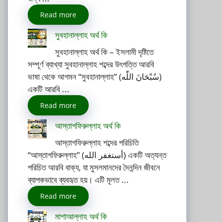
Read more
সুবহানাল্লাহ অর্থ কি
সুবহানাল্লাহ অর্থ কি – ইসলামী দৃষ্টিতে
সম্পূর্ণ ব্যাখ্যা সুবহানাল্লাহ শব্দের উৎপত্তি আরবি
ভাষা থেকে আগমন “সুবহানাল্লাহ” (سُبْحَانَ اللّٰه)
একটি আরবি ...
Read more
আস্তাগফিরুল্লাহ অর্থ কি
আস্তাগফিরুল্লাহ শব্দের পরিচিতি
“আস্তাগফিরুল্লাহ” (أستغفر الله) একটি অত্যন্ত
পরিচিত আরবি বাক্য, যা মুসলমানদের দৈনন্দিন জীবনে
ব্যাপকভাবে ব্যবহৃত হয়। এটি মূলত ...
Read more
মাশাআল্লাহ অর্থ কি