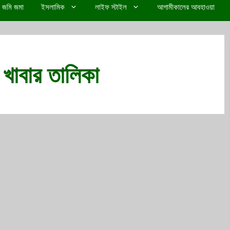
জমি জমা
ইসলামিক
লাইফ স্টাইল
আগামীকালের আবহাওয়া
র খাবার তালিকা