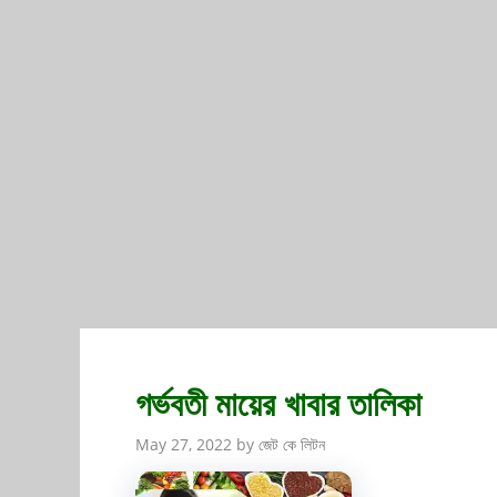
গর্ভবতী মায়ের খাবার তালিকা
May 27, 2022
by
জেট কে লিটন