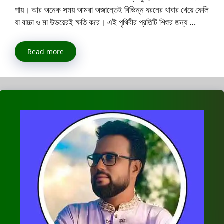
পায়। আর অনেক সময় আমরা অজান্তেই বিভিন্ন ধরনের খাবার খেয়ে ফেলি
যা বাচ্চা ও মা উভয়েরই ক্ষতি করে। এই পৃথিবীর প্রতিটি শিশুর জন্য …
Read more