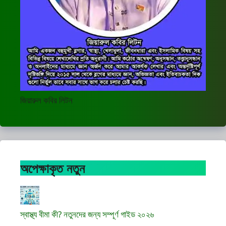
জিয়ারুল কবির লিটন
অপেক্ষাকৃত নতুন
স্বাস্থ্য বীমা কী? নতুনদের জন্য সম্পূর্ণ গাইড ২০২৬