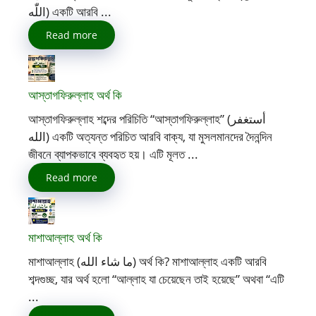
اللّٰه) একটি আরবি ...
Read more
আস্তাগফিরুল্লাহ অর্থ কি
আস্তাগফিরুল্লাহ শব্দের পরিচিতি “আস্তাগফিরুল্লাহ” (أستغفر
الله) একটি অত্যন্ত পরিচিত আরবি বাক্য, যা মুসলমানদের দৈনন্দিন
জীবনে ব্যাপকভাবে ব্যবহৃত হয়। এটি মূলত ...
Read more
মাশাআল্লাহ অর্থ কি
মাশাআল্লাহ (ما شاء الله) অর্থ কি? মাশাআল্লাহ একটি আরবি
শব্দগুচ্ছ, যার অর্থ হলো “আল্লাহ যা চেয়েছেন তাই হয়েছে” অথবা “এটি
...