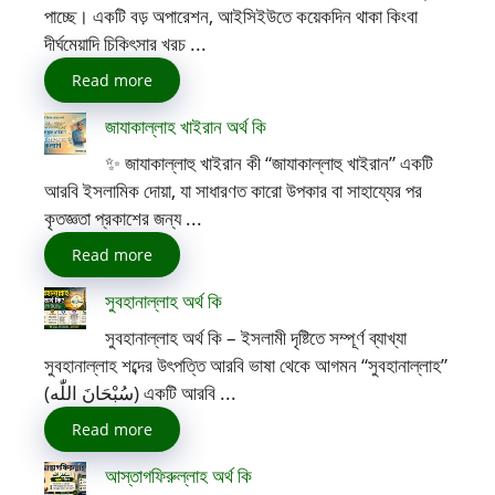
পাচ্ছে। একটি বড় অপারেশন, আইসিইউতে কয়েকদিন থাকা কিংবা
দীর্ঘমেয়াদি চিকিৎসার খরচ ...
Read more
জাযাকাল্লাহ খাইরান অর্থ কি
✨ জাযাকাল্লাহু খাইরান কী “জাযাকাল্লাহু খাইরান” একটি
আরবি ইসলামিক দোয়া, যা সাধারণত কারো উপকার বা সাহায্যের পর
কৃতজ্ঞতা প্রকাশের জন্য ...
Read more
সুবহানাল্লাহ অর্থ কি
সুবহানাল্লাহ অর্থ কি – ইসলামী দৃষ্টিতে সম্পূর্ণ ব্যাখ্যা
সুবহানাল্লাহ শব্দের উৎপত্তি আরবি ভাষা থেকে আগমন “সুবহানাল্লাহ”
(سُبْحَانَ اللّٰه) একটি আরবি ...
Read more
আস্তাগফিরুল্লাহ অর্থ কি