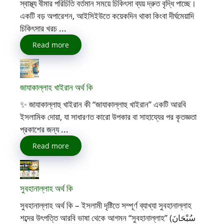
স্বাস্থ্য বীমার পরিচিতি বর্তমান সময়ে চিকিৎসা ব্যয় দ্রুত বৃদ্ধি পাচ্ছে।
একটি বড় অপারেশন, আইসিইউতে কয়েকদিন থাকা কিংবা দীর্ঘমেয়াদি
চিকিৎসার খরচ ...
Read more
জাযাকাল্লাহ খাইরান অর্থ কি
✨ জাযাকাল্লাহু খাইরান কী “জাযাকাল্লাহু খাইরান” একটি আরবি
ইসলামিক দোয়া, যা সাধারণত কারো উপকার বা সাহায্যের পর কৃতজ্ঞতা
প্রকাশের জন্য ...
Read more
সুবহানাল্লাহ অর্থ কি
সুবহানাল্লাহ অর্থ কি – ইসলামী দৃষ্টিতে সম্পূর্ণ ব্যাখ্যা সুবহানাল্লাহ
শব্দের উৎপত্তি আরবি ভাষা থেকে আগমন “সুবহানাল্লাহ” (سُبْحَانَ