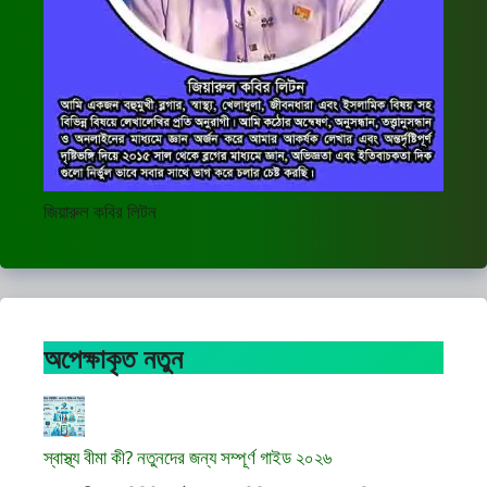
জিয়ারুল কবির লিটন
অপেক্ষাকৃত নতুন
স্বাস্থ্য বীমা কী? নতুনদের জন্য সম্পূর্ণ গাইড ২০২৬