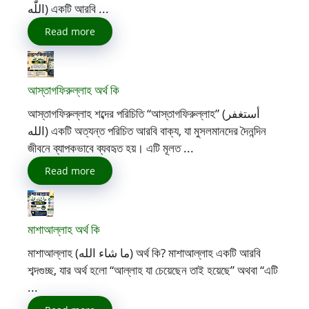
اللّٰه) একটি আরবি ...
Read more
আস্তাগফিরুল্লাহ অর্থ কি
আস্তাগফিরুল্লাহ শব্দের পরিচিতি “আস্তাগফিরুল্লাহ” (أستغفر
الله) একটি অত্যন্ত পরিচিত আরবি বাক্য, যা মুসলমানদের দৈনন্দিন
জীবনে ব্যাপকভাবে ব্যবহৃত হয়। এটি মূলত ...
Read more
মাশাআল্লাহ অর্থ কি
মাশাআল্লাহ (ما شاء الله) অর্থ কি? মাশাআল্লাহ একটি আরবি
শব্দগুচ্ছ, যার অর্থ হলো “আল্লাহ যা চেয়েছেন তাই হয়েছে” অথবা “এটি
...