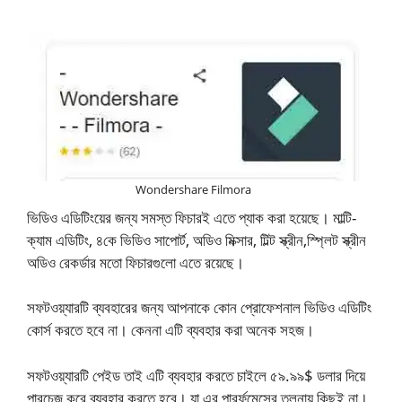
Wondershare Filmora
ভিডিও এডিটিংয়ের জন্য সমস্ত ফিচারই এতে প্যাক করা হয়েছে। মাল্টি-
ক্যাম এডিটিং, ৪কে ভিডিও সাপোর্ট, অডিও মিক্সার, টিল্ট স্ক্রীন,স্প্লিট স্ক্রীন
অডিও রেকর্ডার মতো ফিচারগুলো এতে রয়েছে।
সফটওয়্যারটি ব্যবহারের জন্য আপনাকে কোন প্রোফেশনাল ভিডিও এডিটিং
কোর্স করতে হবে না। কেননা এটি ব্যবহার করা অনেক সহজ।
সফটওয়্যারটি পেইড তাই এটি ব্যবহার করতে চাইলে ৫৯.৯৯$ ডলার দিয়ে
পারচেজ করে ব্যবহার করতে হবে। যা এর পারর্ফমেন্সের তুলনায় কিছই না।