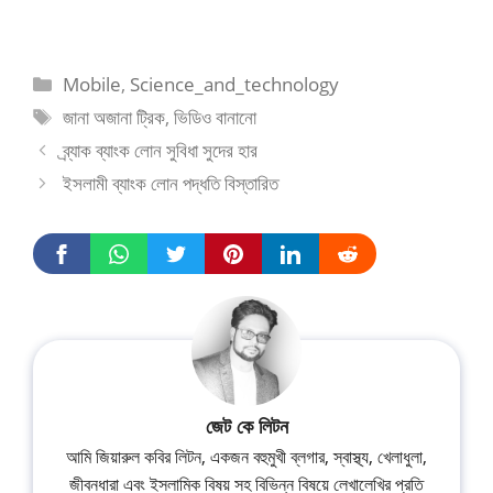
Mobile
,
Science_and_technology
জানা অজানা ট্রিক
,
ভিডিও বানানো
ব্র্যাক ব্যাংক লোন সুবিধা সুদের হার
ইসলামী ব্যাংক লোন পদ্ধতি বিস্তারিত
জেট কে লিটন
আমি জিয়ারুল কবির লিটন, একজন বহুমুখী ব্লগার, স্বাস্থ্য, খেলাধুলা,
জীবনধারা এবং ইসলামিক বিষয় সহ বিভিন্ন বিষয়ে লেখালেখির প্রতি