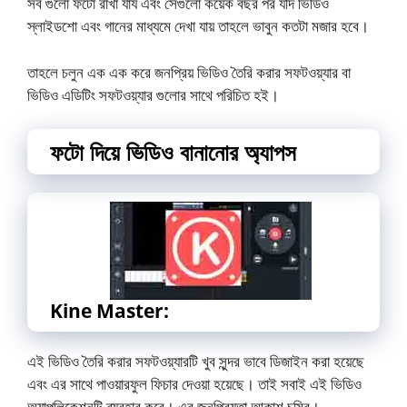
সব গুলো ফটো রাখা যায এবং সেগুলো কয়েক বছর পর যদি ভিডিও
স্লাইডশো এবং গানের মাধ্যমে দেখা যায় তাহলে ভাবুন কতটা মজার হবে।
তাহলে চলুন এক এক করে জনপ্রিয় ভিডিও তৈরি করার সফটওয়্যার বা
ভিডিও এডিটিং সফটওয়্যার গুলোর সাথে পরিচিত হই।
ফটো দিয়ে ভিডিও বানানোর অ্যাপস
Kine Master:
এই ভিডিও তৈরি করার সফটওয়্যারটি খুব সুন্দর ভাবে ডিজাইন করা হয়েছে
এবং এর সাথে পাওয়ারফুল ফিচার দেওয়া হয়েছে। তাই সবাই এই ভিডিও
অ্যাপলিকেশনটি ব্যবহার করে। এর জনপ্রিয়তা আকাশ চুম্বি।