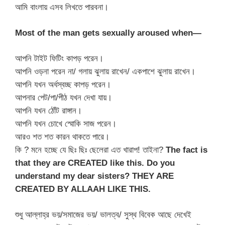
আমি বাংলায় এসব লিখতে পারবনা।
Most of the man gets sexually aroused when—
আপনি টাইট ফিটিং কাপড় পরেন।
আপনি ওড়না পরেন না/ গলায় ঝুলায় রাখেন/ একপাশে ঝুলায় রাখেন।
আপনি যখন অর্ধস্বচ্ছ কাপড় পরেন।
আপনার পেট/পা/পীঠ যখন দেখা যায়।
আপনি যখন ঠোঁট রাঙ্গান।
আপনি যখন চোখে স্মোকি সাজ পরেন।
আরও শত শত কারন থাকতে পারে।
কি ? মনে হচ্ছে যে ছিঃ ছিঃ ছেলেরা এত খারাপ! তাইনা?
The fact is
that they are CREATED like this. Do you
understand my dear sisters? THEY ARE
CREATED BY ALLAAH LIKE THIS.
শুধু আল্লাহ্র ভয়/সমাজের ভয়/ ভালত্ব/ সুস্থ বিবেক আছে দেখেই