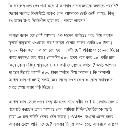
কি করলেন এত লেখাপড়া করে যা আপনার মানসিকতাকে বদলাতে পারেনি?
দেশের সর্বোচ্চ বিদ্যাপীঠে পড়েও কেন আপনাকে ছোট ছোট কাপড়, কিছু
রঙ চঙ্গের উপর নির্ভরশীল হতে হয়। বলতে পারেন?
আপারা বলেন তো দেখি আপনার এক মাসের পার্লারের খরচ দিয়ে কয়জন
ক্ষুধার্ত মানুষকে খাওয়ানো যায়? আচ্ছা ধরলাম চালের কেজি ৫০ টাকা।
২০০০ টাকা হলে এক মণ চাল হয়। একটা ছোট পরিবারের ১৫-২০ দিনের
খাবার ব্যবস্থা হয়ে যায়। কোনদিন ৫০০ টাকা খরচ করে ১০ কেজি চাল
কিনে কোন দরিদ্র মানুষকে দেয়ার কথা ভেবেছেন কখনো? অথচ আপনার
পা ঘষে দিলেই আপনি ৫০০ টাকা পার্লারে দিয়ে আসেন। কি আশচর্য!
আপনি যখন পা দলাই মলাই করে নিচ্ছে তখন কোথাও কোন সনাবরু না
খেতে পেয়ে গলায় দড়ি দিচ্ছে।
আপনি যখন সেজে গুজে বন্ধু বান্ধবের সাথে নবীন বরণ বা ফেয়ারওয়েল এ
নাচানাচি করছেন তখন আপনার বোন আফিয়া সিদ্দিকা/ফাতিমেকে প্রতি
রাতে ১০ জন মার্কিন সৈন্য ধর্ষন করছে।RAPE. কখনো এদের জন্য
আপনার চোখে পানি এসেছে? একবার চিন্তা করুন তো, আপনাকে বানরের