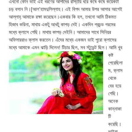
এখনো কোন ভাই এই ধরণের আপাদের রাস্তায় ধরে কষে কষে কয়েকটা
চড় বসান নি।[আল’হামদুলিল্লাহ। এই বিপদ আমার উপর আসার আগেই
আল্লাহ্ আমাকে রক্ষা করেছেন।একবার কি হল, তখনো আমি ঠিকমত
হিজাব করিনা, মাথায় একটু আধটু কাপড় দেই। একদিন প্রচন্ড গরমের
মধ্যে ক্লাসে গেছি। মাথায় কাপড় দেইনি। আমাদের সাথে সিনিয়র
অফিসাররাও ক্লাস করতেন। এঁদের মধ্যে একজন ভাই পুরো ক্লাসের
মধ্যে আমাকে এমন ঝাড়ি দিলেন! টিচার ছিল,
সব স্টুডেন্ট ছিল। আমি খুব
কষ্ট
পেয়েছিলা
ম, ক্লাস
থেকে
বের হয়ে
গেছি।
অনেক
কান্নাকা
টি
করেছি।
ভাইয়া