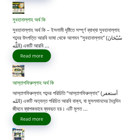
সুবহানাল্লাহ অর্থ কি
সুবহানাল্লাহ অর্থ কি – ইসলামী দৃষ্টিতে সম্পূর্ণ ব্যাখ্যা সুবহানাল্লাহ
শব্দের উৎপত্তি আরবি ভাষা থেকে আগমন “সুবহানাল্লাহ” (سُبْحَانَ
اللّٰه) একটি আরবি ...
Read more
আস্তাগফিরুল্লাহ অর্থ কি
আস্তাগফিরুল্লাহ শব্দের পরিচিতি “আস্তাগফিরুল্লাহ” (أستغفر
الله) একটি অত্যন্ত পরিচিত আরবি বাক্য, যা মুসলমানদের দৈনন্দিন
জীবনে ব্যাপকভাবে ব্যবহৃত হয়। এটি মূলত ...
Read more