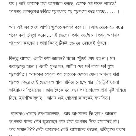
যায়। তাই আজকে যারা আপনাকে বলছে, তোকে তো দারুন লাগছে/
আপনার ফেসবুকের ছবিতে প্রশংসার পর প্রশংসা করে যাচ্ছে…… ।।
আর এই সব দেখে আপনি খুশিতে ডগমগ করেন।।আজ থেকে ২০ বছর
পরের কথা চিন্তা করেন…এই ছেলেরা তখন ৩৮/৪০ ।তখন আপনার
প্রশংসা করবেনা। তারা কিন্তু ঠিকই ১৬-২৫ দেরকেই খুঁজবে।
কিন্তু আপারা, একটা কথা জানেন? মনের সৌন্দর্য শেষ হয় না। মন
জরাগ্রস্ত হয়না। একটা সুন্দর মন, শালীন দেহ সর্ব কালে সর্ব যুগে
প্রশংসিত। আজকের বোরকা পরা মেয়েকে দেখলে যেমন আপনার যারা
প্রশংসা করে সেই ছেলেরাও মাথা নামিয়ে নেয়,আমার দাড়ি টুপি ওয়ালা
ভাইরাও নামিয়ে নেয়। আজ থেকে ২০ বছর পর দেখলেও তারা দৃষ্টি নামিয়ে
নিবে, ইনশা’আল্লাহ। আমার এই বোনেরা আজকেই সম্মানিত।
কালকেও থাকবে ইনশাআল্লাহ্। আর আপনাদের কি হবে? আজকে
আপনারা যাদের চোখ জুড়াচ্ছেন কাল তারা আপনার দিকে তাকাবেই না।
আর সম্মান??? সেটা আজকেও কেউ আপনাদের করেনা, ভবিষ্যতে করবে