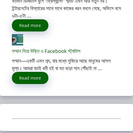
বর্তমান ডিজিটাল যুগে “ফ্রিল্যান্সিং” শব্দটি এখন আর নতুন নয়।
ইন্টারনেটের বিস্তারের সাথে সাথে কাজের ধরন বদলে গেছে, অফিসে বসে
৯টা–৫টা ...
Read more
সম্মান নিয়ে উক্তি ও Facebook স্ট্যাটাস
সম্মান—একটি এমন শব্দ, যার মধ্যে লুকিয়ে আছে মানুষের আসল
মূল্য। আমরা যতই ধনী হই বা যত বড়ো পদে পৌঁছাই না ...
Read more