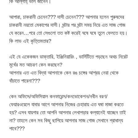
কি আল্লাহ্ ভাল জানেন।
আপারা, চাকরানী চেনেন??? দাসী চেনেন??? আপনার হলেন পুরুষদের
চাকরানী নয়তো মেকাপের দাসী। ঘন্টার পর ঘন্টা সময় নিয়ে এত সাজ গোজ
যে করেন…পরে তো সেগুলো তত কষ্ট করেই ঘষে ঘষে তুলে ফেলতে হয়।
কি লাভ এই কৃত্তিমতার?
এই যে একেকজন ডাক্তারি, ইঞ্জিনিয়ারিং , ভার্সিটিতে পড়ছেন অথচ নিরেট
মূর্খের মত আচরণ কেন করছেন?
আপনার এত এত বিদ্যা আপনাকে কেন রঙ চঙ্গের আশ্রয় নেয়া থেকে
বাঁচাতে পারেনা???
কেন অফিসে/অফিসিয়াল কনফারেন্স/কনভোকেশন/নবীন বরণ/
ফেয়ারওয়েলে যাবার আগে আপনার নিজের চেহারায় এত ঘষা মাজা করতে
হয়? এসব যায়গার তো আপনি আপনার লেখাপড়ার কল্যানেই যাচ্ছেন তাই
না? তাহলে কেন সব কিছু ছাপিয়ে আপনার সাজ গোজ সেখানে প্রাধান্য
পাবে???