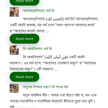
Read more
আলহামদুলিল্লাহ অর্থ কি
আলহামদুলিল্লাহ (الحمد لله) অর্থ কি? আলহামদুলিল্লাহ
একটি আরবি শব্দগুচ্ছ, যার অর্থ হলো “সকল প্রশংসা আল্লাহর জন্য”
বা “আল্লাহর জন্যই সমস্ত ...
Read more
ফি আমানিল্লাহ অর্থ কি
ফি আমানিল্লাহ” (في أمان الله) একটি আরবি
বাক্যাংশ। এর অর্থ হলো: “আল্লাহর হেফাজতে থাকুন” বা “আল্লাহর
নিরাপত্তায় থাকুন”। এটি সাধারণত ...
Read more
মানুষের উপকার করলে কি পাওয়া যায়
মানুষ সামাজিক জীব। আমরা একা বাঁচতে পারি না, বরং একে
অপরের সহযোগিতা ও সহমর্মিতার মাধ্যমেই জীবনকে সুন্দর করে তুলি।
তাই ...