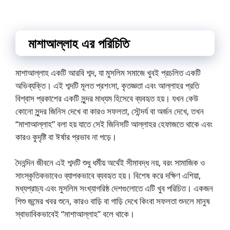
মাশাআল্লাহ এর পরিচিতি
মাশাআল্লাহ একটি আরবি শব্দ, যা মুসলিম সমাজে খুবই প্রচলিত একটি
অভিব্যক্তি। এই শব্দটি মূলত প্রশংসা, কৃতজ্ঞতা এবং আল্লাহর প্রতি
বিশ্বাস প্রকাশের একটি সুন্দর মাধ্যম হিসেবে ব্যবহৃত হয়। যখন কেউ
কোনো সুন্দর জিনিস দেখে বা কারও সফলতা, সৌন্দর্য বা অর্জন দেখে, তখন
“মাশাআল্লাহ” বলা হয় যাতে সেই জিনিসটি আল্লাহর হেফাজতে থাকে এবং
কারও কুদৃষ্টি বা ঈর্ষার প্রভাব না পড়ে।
দৈনন্দিন জীবনে এই শব্দটি শুধু ধর্মীয় অর্থেই সীমাবদ্ধ নয়, বরং সামাজিক ও
সাংস্কৃতিকভাবেও ব্যাপকভাবে ব্যবহৃত হয়। বিশেষ করে দক্ষিণ এশিয়া,
মধ্যপ্রাচ্য এবং মুসলিম সংখ্যাগরিষ্ঠ দেশগুলোতে এটি খুব পরিচিত। একজন
শিশু জন্মের খবর শুনে, কারও বাড়ি বা গাড়ি দেখে কিংবা সফলতা শুনলে মানুষ
স্বাভাবিকভাবেই “মাশাআল্লাহ” বলে থাকে।