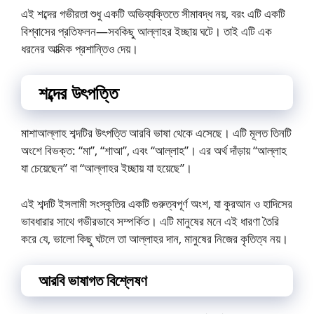
এই শব্দের গভীরতা শুধু একটি অভিব্যক্তিতে সীমাবদ্ধ নয়, বরং এটি একটি
বিশ্বাসের প্রতিফলন—সবকিছু আল্লাহর ইচ্ছায় ঘটে। তাই এটি এক
ধরনের আত্মিক প্রশান্তিও দেয়।
শব্দের উৎপত্তি
মাশাআল্লাহ শব্দটির উৎপত্তি আরবি ভাষা থেকে এসেছে। এটি মূলত তিনটি
অংশে বিভক্ত: “মা”, “শাআ”, এবং “আল্লাহ”। এর অর্থ দাঁড়ায় “আল্লাহ
যা চেয়েছেন” বা “আল্লাহর ইচ্ছায় যা হয়েছে”।
এই শব্দটি ইসলামী সংস্কৃতির একটি গুরুত্বপূর্ণ অংশ, যা কুরআন ও হাদিসের
ভাবধারার সাথে গভীরভাবে সম্পর্কিত। এটি মানুষের মনে এই ধারণা তৈরি
করে যে, ভালো কিছু ঘটলে তা আল্লাহর দান, মানুষের নিজের কৃতিত্ব নয়।
আরবি ভাষাগত বিশ্লেষণ