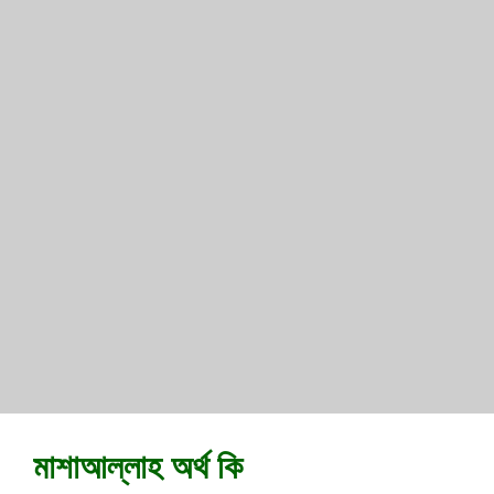
মাশাআল্লাহ অর্থ কি