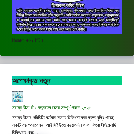
জিয়ারুল কবির লিটন
অপেক্ষাকৃত নতুন
স্বাস্থ্য বীমা কী? নতুনদের জন্য সম্পূর্ণ গাইড ২০২৬
স্বাস্থ্য বীমার পরিচিতি বর্তমান সময়ে চিকিৎসা ব্যয় দ্রুত বৃদ্ধি পাচ্ছে।
একটি বড় অপারেশন, আইসিইউতে কয়েকদিন থাকা কিংবা দীর্ঘমেয়াদি
চিকিৎসার খরচ ...