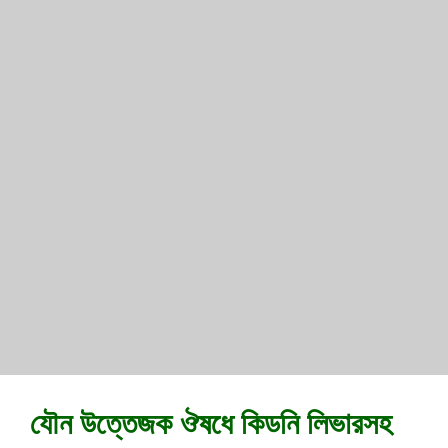
যৌন উত্তেজক ঔষধে কিডনি লিভারসহ