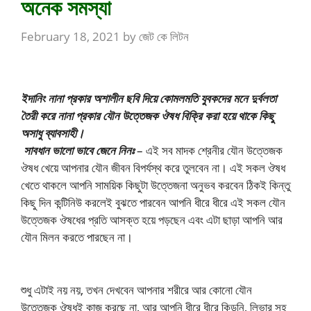
অনেক সমস্যা
February 18, 2021
by
জেট কে লিটন
ইদানিং নানা প্রকার অশালীন ছবি দিয়ে কোমলমতি যুবকদের মনে দুর্বলতা
তৈরী করে নানা প্রকার যৌন উত্তেজক ঔষধ বিক্রি করা হয়ে থাকে কিছু
অসাধু ব্যাবসাহী।
সাবধান
ভালো ভাবে জেনে নিন
ঃ
– এই সব মাদক শ্রেনীর যৌন উত্তেজক
ঔষধ খেয়ে আপনার যৌন জীবন বিপর্যস্থ করে তুলবেন না। এই সকল ঔষধ
খেতে থাকলে আপনি সাময়িক কিছুটা উত্তেজনা অনুভব করবেন ঠিকই কিন্তু
কিছু দিন কন্টিনিউ করলেই বুঝতে পারবেন আপনি ধীরে ধীরে এই সকল যৌন
উত্তেজক ঔষধের প্রতি আসক্ত হয়ে পড়ছেন এবং এটা ছাড়া আপনি আর
যৌন মিলন করতে পারছেন না।
শুধু এটাই নয় নয়, তখন দেখবেন আপনার শরীরে আর কোনো যৌন
উত্তেজক ঔষধই কাজ করছে না, আর আপনি ধীরে ধীরে কিডনি, লিভার সহ