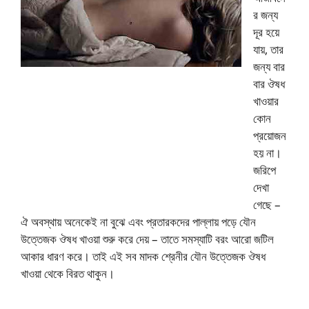
র জন্য
দূর হয়ে
যায়, তার
জন্য বার
বার ঔষধ
খাওয়ার
কোন
প্রয়োজন
হয় না।
জরিপে
দেখা
গেছে –
ঐ অবস্থায় অনেকেই না বুঝে এবং প্রতারকদের পাল্লায় পড়ে যৌন
উত্তেজক ঔষধ খাওয়া শুরু করে দেয় – তাতে সমস্যাটি বরং আরো জটিল
আকার ধারণ করে। তাই এই সব মাদক শ্রেনীর যৌন উত্তেজক ঔষধ
খাওয়া থেকে বিরত থাকুন।