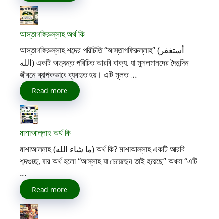
আস্তাগফিরুল্লাহ অর্থ কি
আস্তাগফিরুল্লাহ শব্দের পরিচিতি “আস্তাগফিরুল্লাহ” (أستغفر
الله) একটি অত্যন্ত পরিচিত আরবি বাক্য, যা মুসলমানদের দৈনন্দিন
জীবনে ব্যাপকভাবে ব্যবহৃত হয়। এটি মূলত ...
Read more
মাশাআল্লাহ অর্থ কি
মাশাআল্লাহ (ما شاء الله) অর্থ কি? মাশাআল্লাহ একটি আরবি
শব্দগুচ্ছ, যার অর্থ হলো “আল্লাহ যা চেয়েছেন তাই হয়েছে” অথবা “এটি
...
Read more