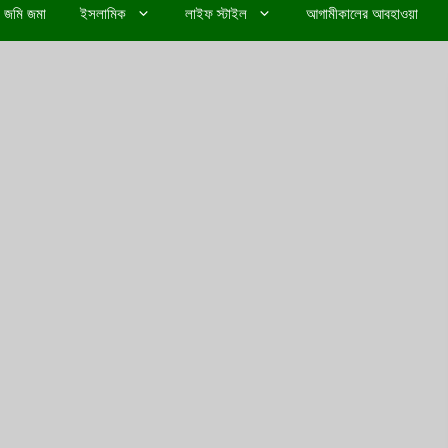
জমি জমা
ইসলামিক
লাইফ স্টাইল
আগামীকালের আবহাওয়া