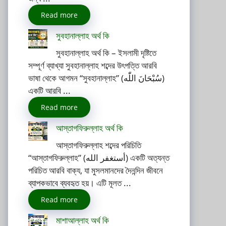
Read more
সুবহানাল্লাহ অর্থ কি
সুবহানাল্লাহ অর্থ কি – ইসলামী দৃষ্টিতে
সম্পূর্ণ ব্যাখ্যা সুবহানাল্লাহ শব্দের উৎপত্তি আরবি
ভাষা থেকে আগমন “সুবহানাল্লাহ” (سُبْحَانَ اللّٰه)
একটি আরবি ...
Read more
আস্তাগফিরুল্লাহ অর্থ কি
আস্তাগফিরুল্লাহ শব্দের পরিচিতি
“আস্তাগফিরুল্লাহ” (أستغفر الله) একটি অত্যন্ত
পরিচিত আরবি বাক্য, যা মুসলমানদের দৈনন্দিন জীবনে
ব্যাপকভাবে ব্যবহৃত হয়। এটি মূলত ...
Read more
মাশাআল্লাহ অর্থ কি