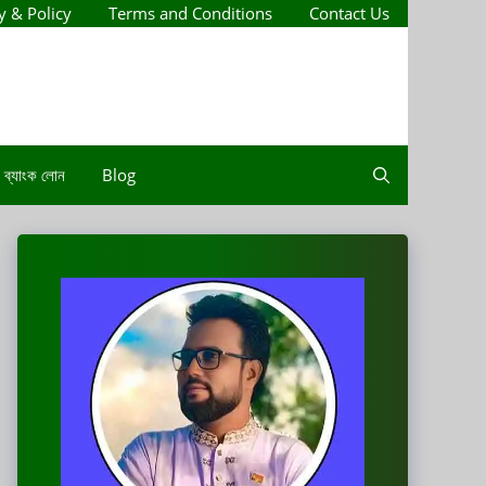
y & Policy
Terms and Conditions
Contact Us
ব্যাংক লোন
Blog