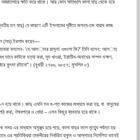
্ঞাতসারে ক্ষতি করে থাকে। আর কোন ক্ষতিগুলি কালা যাদু থেকে হয়ে
বিতীয় হল যাদু) যে কারণে এটি ইসলামের দৃষ্টিতে জগন্য-তম খারাব কাজ
াসূল (সাঃ) ইরশাদ করেন—
সাহাবারা বললেন- ‘হে আল­াহর রাসূল! ওগুলো কি?’ তিনি বলেন: আল­াহ্
ধ ভাবে কাউকে হত্যা করা, সুদ খাওয়া, ইয়াতীম-অনাথের সম্পদ ভক্ষণ,
যাপারে কুৎসা রটানো’’। (বুখারী ২৭৬৬, ৬৮৫৭; মুসলিম ৮)
-ন হয়ে থাকে। জাদু এমনি সব গু-প্ত কাজের মাধ্যমে করা হয়, যা মানুষের
 বাণীপাঠ করা, ঔষধপত্র ও ধোয়া – এসব কিছুর ব্যবহার হয়ে থাকে।
য় এর মাধ্যমে অসুস্থ্য হয়ে পড়ে, কালা যাদুর ফলে মৃত্যুে পর্যন্ত হয়
়। তবে এর প্রতিক্রিয়া তাকদীরের নির্ধারিত হুকুম ও আল্লাহর নির্দেশিত ভাবেই