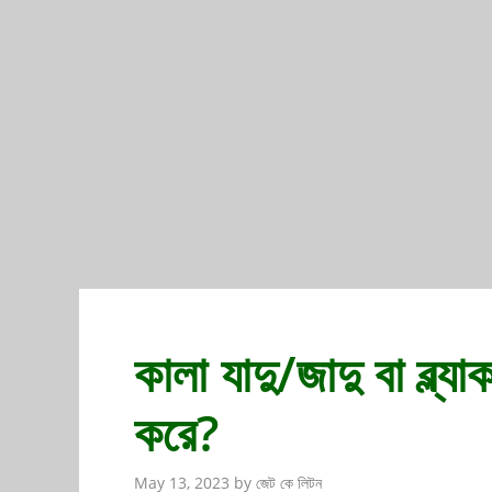
কালা যাদু/জাদু বা ব্ল্
করে?
May 13, 2023
by
জেট কে লিটন