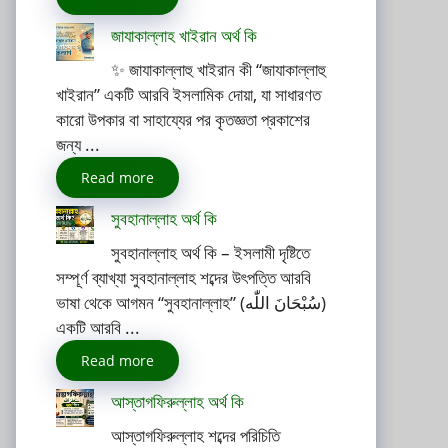
জাযাকাল্লাহ খাইরান অর্থ কি
✨ জাযাকাল্লাহু খাইরান কী “জাযাকাল্লাহু
খাইরান” একটি আরবি ইসলামিক দোয়া, যা সাধারণত
কারো উপকার বা সাহায্যের পর কৃতজ্ঞতা প্রকাশের
জন্য ...
Read more
সুবহানাল্লাহ অর্থ কি
সুবহানাল্লাহ অর্থ কি – ইসলামী দৃষ্টিতে
সম্পূর্ণ ব্যাখ্যা সুবহানাল্লাহ শব্দের উৎপত্তি আরবি
ভাষা থেকে আগমন “সুবহানাল্লাহ” (سُبْحَانَ اللّٰه)
একটি আরবি ...
Read more
আস্তাগফিরুল্লাহ অর্থ কি
আস্তাগফিরুল্লাহ শব্দের পরিচিতি