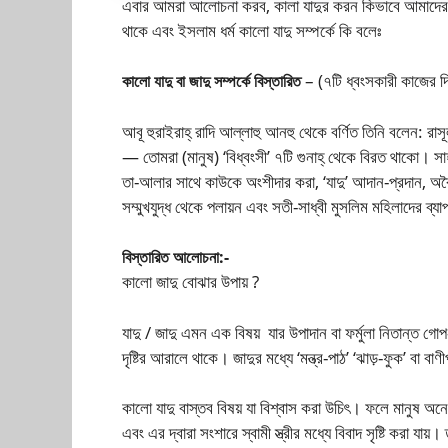
এবার আমরা আলোচনা করব, কালা যাদুর করন কিভাবে আমাদের অজ
থাকে এবং ইসলাম ধর্ম কালো যাদু সম্পর্কে কি বলেঃ
– (৭টি ধ্বংসকারী কাজের দ্
কালো যাদু বা জাদু সম্পর্কে বিস্তারিত
আবূ হুরাইরাহ্ রাদি আল্লাহু আনহু থেকে বর্ণিত তিনি বলেন: র
— তোমরা (মানুষ) ‘বিধ্বংসী’ ৭টি গুনাহ্ থেকে বিরত থাকো। 
তা-আলার সাথে কাউকে অংশীদার করা, ‘যাদু’ আদান-প্রদান, অবৈ
সম্মুখযুদ্ধ থেকে পলায়ন এবং সতী-সাধ্বী মুসলিম মহিলাদের ব্
বিস্তারিত আলোচনা:-
কালো জাদু বোঝার উপায় ?
যাদু / জাদু এমন এক বিষয় যার উপাদান বা ফর্মুলা নিতান্ত গোপ
দৃষ্টির আরালে থাকে। জাদুর মধ্যে ‘মন্ত্র-পাঠ’ ‘ঝাড়-ফুক’ বা
কালো যাদু বাস্তব বিষয় যা বিশ্বাস করা উচিৎ। ফলে মানুষ অনেক সম
এবং এর দ্বারা সংশারে স্বামী স্ত্রীর মধ্যে বিবাদ সৃষ্টি করা যায