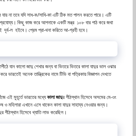
ফল যায় না তবে যদি সাধ-ক/সাধি-কা এটি ঠিক মত পালন করতে পারে। এটি
েও প্রযোয্য। কিছু কাজ করে আপনাকে একটি মন্ত্র ১০৮ বার পাঠ করে জথা
ই দৃর্ব-ল হইবে। প্রেম প্রা-থনা করিতে আ-গ্রহী হবে।
াপীঠে যান কালো জাদু শেখার জন্য বা ভিতরে ভিতরে কালা যাদুর ভাল ওঝার
করে ভারতেই অনেক তান্ত্রিকের নামে টিভি বা পত্রিকায় বিজ্ঞাপন দেখতে
োঁজে এই মুহূর্তে ভারতের মধ্যে
কালা জাদু
র পীঠস্থান হিসেবে অসমের মে-ওং
ুরুষ ও মহিলারা এখানে এসে থাকেন কালা যাদুর সাহায্য নেওয়ার জন্য।
াদুর পীঠস্থান হিসেবে খ্যাতি লাভ করেছিল।