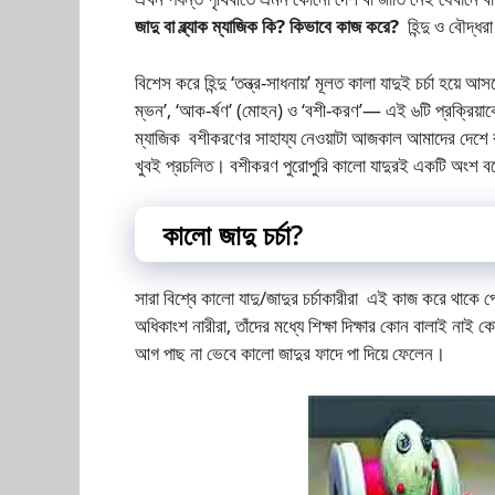
জাদু বা ব্ল্যাক ম্যাজিক কি? কিভাবে কাজ করে?
হিন্দু ও বৌদ্ধর
বিশেস করে হিন্দু ‘তন্ত্র-সাধনায়’ মূলত কালা যাদুই চর্চা হয়ে আ
ম্ভন’, ‘আক-র্ষণ’ (মোহন) ও ‘বশী-করণ’— এই ৬টি প্রক্রিয়াকে
ম্যাজিক বশীকরণের সাহায্য নেওয়াটা আজকাল আমাদের দেশে ব
খুবই প্রচলিত। বশীকরণ পুরোপুরি কালো যাদুরই একটি অংশ 
কালো জাদু চর্চা?
সারা বিশ্বে কালাে যাদু/জাদুর চর্চাকারীরা এই কাজ করে থাকে 
অধিকাংশ নারীরা, তাঁদের মধ্যে শিক্ষা দিক্ষার কোন বালাই নাই
আগ পাছ না ভেবে কালো জাদুর ফাদে পা দিয়ে ফেলেন।