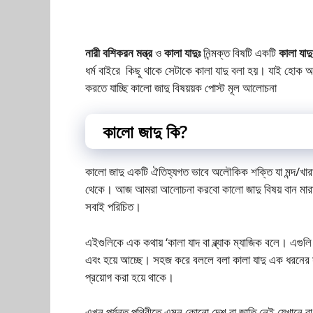
নারী বশিকরন মন্ত্র
ও
কালা যাদুঃ
নিন্মক্ত বিষটি একটি
কালা যাদু
ধর্ম বাইরে কিছু থাকে সেটাকে কালা যাদু বলা হয়। যাই হো
করতে যাচ্ছি কালো জাদু বিষয়য়ক পোস্ট মূল আলোচনা
কালো জাদু কি?
কালো জাদু একটি ঐতিহ্যগত ভাবে অলৌকিক শক্তি যা মন্দ/খারাব 
থেকে। আজ আমরা আলোচনা করবো কালো জাদু বিষয় বান মারা, ত
সবাই পরিচিত।
এইগুলিকে এক কথায় ‘কালা যাদ বা ব্ল্যাক ম্যাজিক বলে। এগুলি ব
এবং হয়ে আচ্ছে। সহজ করে বললে বলা কালা যাদু এক ধরনের সুপার
প্রয়োগ করা হয়ে থাকে।
এখন পর্যন্ত পৃথিবীতে এমন কোনো দেশ বা জাতি নেই যেখানে বা