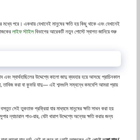
র মধ্যে পরে। একথায় যেখানেই মানুষের ক্ষতি হয় কিছু থাকে এবং যেখানেই
ক আজকের
লাইফ স্টাইল
বিভাগের আরেকটি নতুন পোস্টে স্বাগত জানিয়ে শুরু
এবং স্বার্থহাছিলের উদ্দেশ্যে কালো জাদু ব্যবহার হয়ে আসছে প্রাচিনকাল
াবিজ করা বা কুফরি যাদু— এই শব্দগুলি সম্বন্ধে কমবেশি আমরা প্রায়
স্তুত সেই তুকতাক প্রক্রিয়া যার মাধ্যমে মানুষের ক্ষতি সাধন করা হয়
 ন্যাচারাল পাও-য়ার, যেটা খারাপ উদ্দেশ্যে অন্যের ক্ষতি করার জন্য
 যারা কালো যাদু চর্চা নেই বা করে না।তাই আজকের এই পোষ্টে কা
লা যাদু/