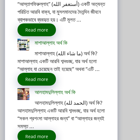
“আস্তাগফিরুল্লাহ” (أستغفر الله) একটি অত্যন্ত
পরিচিত আরবি বাক্য, যা মুসলমানদের দৈনন্দিন জীবনে
ব্যাপকভাবে ব্যবহৃত হয়। এটি মূলত ...
Read more
মাশাআল্লাহ অর্থ কি
মাশাআল্লাহ (ما شاء الله) অর্থ কি?
মাশাআল্লাহ একটি আরবি শব্দগুচ্ছ, যার অর্থ হলো
“আল্লাহ যা চেয়েছেন তাই হয়েছে” অথবা “এটি ...
Read more
আলহামদুলিল্লাহ অর্থ কি
আলহামদুলিল্লাহ (الحمد لله) অর্থ কি?
আলহামদুলিল্লাহ একটি আরবি শব্দগুচ্ছ, যার অর্থ হলো
“সকল প্রশংসা আল্লাহর জন্য” বা “আল্লাহর জন্যই
সমস্ত ...
Read more