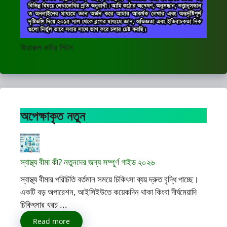
জিয়ারুল কবির লিটন
অপেক্ষাকৃত নতুন
স্বাস্থ্য বীমা কী? নতুনদের জন্য সম্পূর্ণ গাইড ২০২৬
স্বাস্থ্য বীমার পরিচিতি বর্তমান সময়ে চিকিৎসা ব্যয় দ্রুত বৃদ্ধি পাচ্ছে।
একটি বড় অপারেশন, আইসিইউতে কয়েকদিন থাকা কিংবা দীর্ঘমেয়াদি
চিকিৎসার খরচ ...
Read more