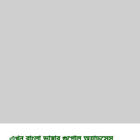
এখন বাংলা ভাষার গুগোল অ্যাডসেন্স