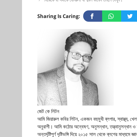
Sharing Is Caring:
জেট কে লিটন
আমি জিয়ারুল কবির লিটন, একজন বহুমুখী ব্লগার, স্বাস্থ্য, খে
অনুরাগী। আমি কঠোর অন্বেষণ, অনুসন্ধান, তত্ত্বানুসন্ধান 
অন্তর্দৃষ্টিপূর্ণ দৃষ্টিভঙ্গি দিয়ে ২০১৫ সাল থেকে ব্লগের মাধ্য