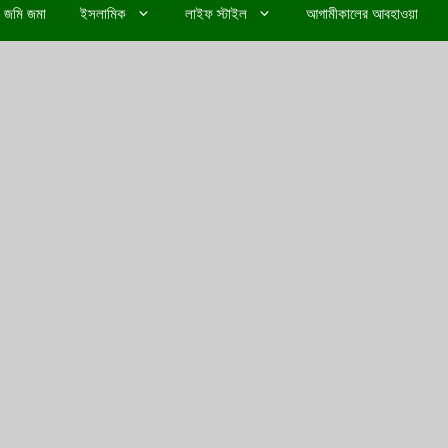
জমি জমা
ইসলামিক
লাইফ স্টাইল
আগামীকালের আবহাওয়া