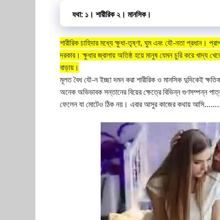
যথা: ১। শারীরিক ২। মানসিক।
শারীরিক
চাহিদার মধ্যে ক্ষুধা-তৃষ্ণা, ঘুম এবং যৌ-নতা প্রধান। প্রা
দরকার। ক্ষুধার জ্বালায় অতিষ্ঠ হয়ে মানুষ যেমন চুরি করে খাদ্য 
বাড়ায়।
মূলত বৈধ যৌ-ন ইচ্ছা দমন করা শারীরিক ও মানসিক দুদিকেই ক্ষত
অনেক অভিভাবক সন্তানের বিয়ের ক্ষেত্রে বিভিন্ন গুণসম্পন্ন পা
ফেলেন যা মোটেও ঠিক নয়। এবার আসুর কাজের কথায় আসি…