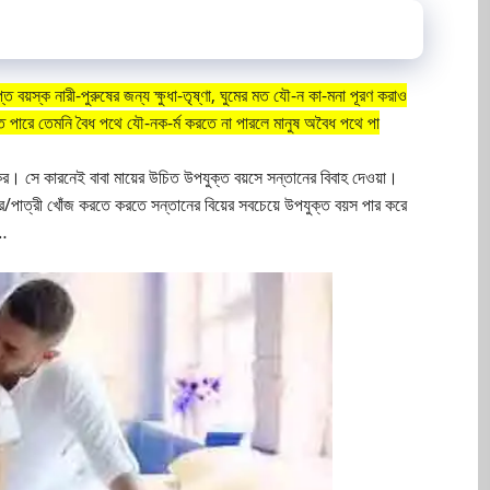
প্ত বয়স্ক নারী-পুরুষের জন্য ক্ষুধা-তৃষ্ণা, ঘুমের মত যৌ-ন কা-মনা পূরণ করাও
খেতে পারে তেমনি বৈধ পথে যৌ-নক-র্ম করতে না পারলে মানুষ অবৈধ পথে পা
িকর। সে কারনেই বাবা মায়ের উচিত উপযুক্ত বয়সে সন্তানের বিবাহ দেওয়া।
ত্র/পাত্রী খোঁজ করতে করতে সন্তানের বিয়ের সবচেয়ে উপযুক্ত বয়স পার করে
……