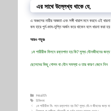
এর সাথে উল্লেখ্য থাকে যে,
এ অঞ্চলের নারীর অজ্ঞতা এবং সঙ্গী খারাপ মনে করবে এই ধারনা 
কম হারে পুর্ন-কাম-তৃপ্তি অর্জন করে থাকেন বলে ধারনা করা হ
আরও পড়ুরঃ
১ম শারীরীক মিলনে রক্তপাত হয় কি? সুস্থ যৌনজীবনের জন্য 
ছেলেদের কিছু গোপন বা যৌন সমস্যা ও তার কারণ জেনে নিন
Categories
Health
Tags
চিকিৎসা
১ম শারীরীক মি- লনে রক্তপাত হয় কি? সুস্থ যৌ-ন জীবনের জন্য যা
নিজেকে বা সঙ্গীকে যৌনরুগী বা দুর্বল ভাবেন তাহলে দেখুন।