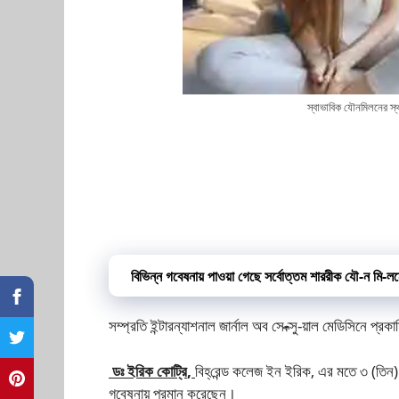
স্বাভাবিক যৌনমিলনের স্
বিভিন্ন গবেষনায় পাওয়া গেছে সর্বোত্তম শাররীক যৌ-ন মি-ল
সম্প্রতি ইন্টারন্যাশনাল জার্নাল অব সে-ক্সু-য়াল মেডিসিনে প
ডঃ ইরিক কোট্রি
,
বিহ্‌রেন্ড কলেজ ইন ইরিক, এর মতে ৩ (তিন) 
গবেষনায় প্রমান করেছেন।