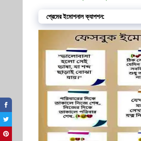
প্রেমের ইমোশনাল ক্যাপশন: