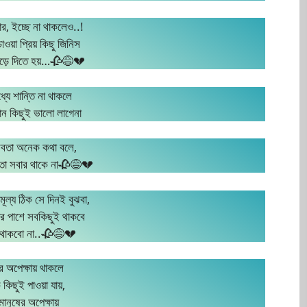
র, ইচ্ছে না থাকলেও..!
ওয়া প্রিয় কিছু জিনিস
েড়ে দিতে হয়…🥀😅💔
্যে শান্তি না থাকলে
কোন কিছুই ভালো লাগেনা
বতা অনেক কথা বলে,
মতা সবার থাকে না🥀😅💔
ল্য ঠিক সে দিনই বুঝবা,
র পাশে সবকিছুই থাকবে
ি থাকবো না..🥀😅💔
র অপেক্ষায় থাকলে
িছুই পাওয়া যায়,
ানুষের অপেক্ষায়