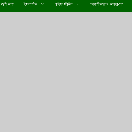
জমি জমা
ইসলামিক
লাইফ স্টাইল
আগামীকালের আবহাওয়া