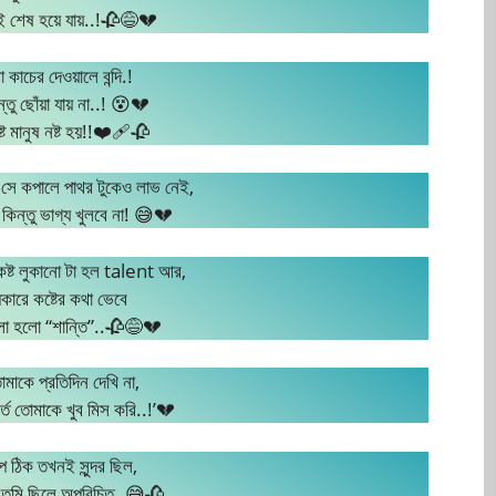
 শেষ হয়ে যায়..!🥀😅💔
 কাচের দেওয়ালে বন্দি.!
ন্তু ছোঁয়া যায় না..! 😵💔
ে মানুষ নষ্ট হয়!!❤️‍🩹🥀
,সে কপালে পাথর টুকেও লাভ নেই,
কিন্তু ভাগ্য খুলবে না! 😅💔
ে কষ্ট লুকানো টা হল talent আর,
কারে কষ্টের কথা ভেবে
লা হলো “শান্তি”..🥀😅💔
মাকে প্রতিদিন দেখি না,
ূর্তে তোমাকে খুব মিস করি..!’💔
প ঠিক তখনই সুন্দর ছিল,
 তুমি ছিলে অপরিচিত..😅🥀