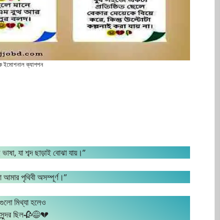
ক ইমোশনাল ক্যাপশন
াষা, যা শব্দ ছাড়াই বোঝা যায়।”
 আমার পৃথিবী অসম্পূর্ণ।”
নগুলো মিথ্যা হলেও
সুন্দর ছিল🥀😅💔