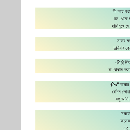
কি আর করা
মন থেকে চা
হাসিমুখে ছ
মনের মধ
দুনিয়ার 
🥀🌼নীর
যা বোঝার ক্ষ
🥀💕আমার মূ
যেদিন তোমা
শুধু আম
সময়ে
অনেক ক
এত ম