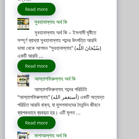
Read more
সুবহানাল্লাহ অর্থ কি
সুবহানাল্লাহ অর্থ কি – ইসলামী দৃষ্টিতে
সম্পূর্ণ ব্যাখ্যা সুবহানাল্লাহ শব্দের উৎপত্তি আরবি
ভাষা থেকে আগমন “সুবহানাল্লাহ” (سُبْحَانَ اللّٰه)
একটি আরবি ...
Read more
আস্তাগফিরুল্লাহ অর্থ কি
আস্তাগফিরুল্লাহ শব্দের পরিচিতি
“আস্তাগফিরুল্লাহ” (أستغفر الله) একটি অত্যন্ত
পরিচিত আরবি বাক্য, যা মুসলমানদের দৈনন্দিন জীবনে
ব্যাপকভাবে ব্যবহৃত হয়। এটি মূলত ...
Read more
মাশাআল্লাহ অর্থ কি