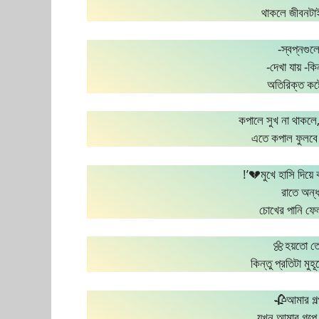
থাকলে জীবনটাই
-স্বপ্নগুলো
-দেখা যায় -কি
অতিরিক্ত কষ্ট
কপালে সুখ না থাকলে
এতে কপাল ফুলবে 
!’💔মুখে হাসি দিয়
রাতে অন্ধ
চোখের পানি ফে
🌼হয়তো তো
কিন্তু প্রতিটা মুহ
🥀আমার গল্
যখন আমার গল্পে