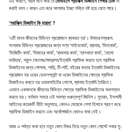
এই কারণে, আমি মনে করি যে
মোবাইলে গ্রাফিক্স ডিজাইন শেখার চেষ্টা
না
করাই ভাল। কারন এত করে আপমার ইচ্ছা শক্তি নষ্ট হয়ে যেতে পারে।
‘গ্রাফিক্স ডিজাইন কি হারাম’
?
‘এটি মানব জীবনের বিভিন্ন প্রয়োজনে ব্যবহৃত হয়’। উদাহরণস্বরূপ:
সংস্থার বিভিন্ন প্রয়োজনের জন্য পণ্য ‘সাইনবোর্ড’, ব্যানার, ‘বিলবোর্ড’,
‘ভিজিটিং কার্ড’, ‘বিবাহের কার্ড’, ‘ব্যবসায় কার্ড’, ‘হালখাতা কার্ড’, ‘মেমো
ভাউচার’, স্কুল /কলেজ/মাদ্রাসা/ইত্যাদি গ্রাফিক করতে হবে গ্রাফিক
ডিজাইনের জন্য পোশাক, শাড়ি, টি-শার্ট, বইয়ের কভার ইত্যাদি ডিজাইনের
প্রয়োজন হয় ওয়েব ডেভলপমেন্ট বা ওয়েব ডিজাইনের ক্ষেত্রে গ্রাফিক
ডিজাইনও করতে হয় ওয়েবসাইটের লোগো, ব্যানার ইত্যাদি তৈরিতে।
এভাবে একজনকে জীবনের বিভিন্ন ক্ষেত্রে গ্রাফিক ডিজাইনের অবলম্বন
করতে হয়। বর্তমান সময়ে এই সমস্ত গুরুত্বপূর্ণ জিনিস। সুতরাং, ইসলামী
আইনের কয়েকটি নীতি অনুসারে, কোনও মেয়েকে পেশা হিসাবে গ্রহণ করে
গ্রাফিক ডিজাইন করতে এবং অর্থোপার্জনে কোনও বাধা নেই।
আজ এ পর্যন্ত কথা হবে নতুন কোন বিষয় নিয়ে নতুন কোন পোস্টে সবার সু-