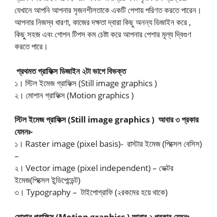
যেখানে আপনি আপনার সৃজনশীলতাকে একটি পেশায় পরিণত করতে পারেন।
আপনার নিজস্ব ধারণা, কাজের দক্ষতা দ্বারা কিছু অনন্য ডিজাইন করে ,
কিছু সহজ এবং গোপন টিপস কম চেষ্টা করে আপনার পেশার মূল্য দ্বিগুণ
করতে পারে।
প্রথমত গ্রাফিক্স ডিজাইন ২টা ভাগে বিভক্ত
১। স্টিল ইমেজ গ্রাফিক্স (Still image graphics )
২। মোশান গ্রাফিক্স (Motion graphics )
স্টিল ইমেজ গ্রাফিক্স (Still image graphics ) আবার ৩ প্রকার
যেমনঃ-
১। Raster image (pixel basis)- রাস্টার ইমেজ (পিক্সেল বেসিস)
–
২। Vector image (pixel independent) – ভেক্টর
ইমেজ(পিক্সেল ইন্ডিপেন্ডেন্ট)
৩। Typography – টাইপোগ্রাফি (২রকমের হয়ে থাকে)
মোশান গ্রাফিক্স (Motion graphics ) আবার ২ প্রকার যেমনঃ-