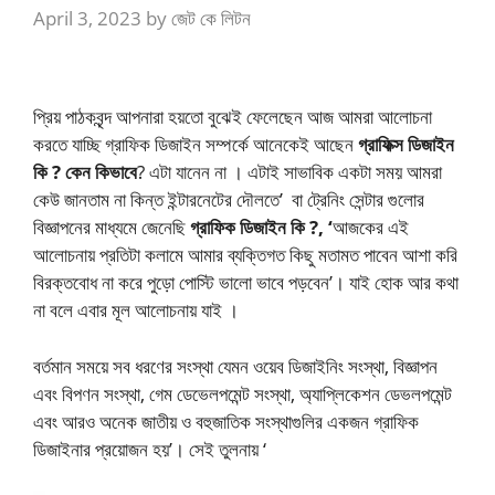
April 3, 2023
by
জেট কে লিটন
প্রিয় পাঠকবৃন্দ আপনারা হয়তো বুঝেই ফেলেছেন আজ আমরা আলোচনা
করতে যাচ্ছি গ্রাফিক ডিজাইন সম্পর্কে আনেকেই আছেন
গ্রাফিক্স ডিজাইন
কি ? কেন কিভাবে
?
এটা যানেন না । এটাই সাভাবিক একটা সময় আমরা
কেউ জানতাম না কিন্ত ইন্টারনেটের দৌলতে’ বা ট্রেনিং সেন্টার গুলোর
বিজ্ঞাপনের মাধ্যমে জেনেছি
গ্রাফিক ডিজাইন কি ?, ‘
আজকের এই
আলোচনায় প্রতিটা কলামে আমার ব্যক্তিগত কিছু মতামত পাবেন আশা করি
বিরক্তবোধ না করে পুড়ো পোস্টি ভালো ভাবে পড়বেন’। যাই হোক আর কথা
না বলে এবার মূল আলোচনায় যাই ।
বর্তমান সময়ে সব ধরণের সংস্থা যেমন ওয়েব ডিজাইনিং সংস্থা, বিজ্ঞাপন
এবং বিপণন সংস্থা, গেম ডেভেলপমেন্ট সংস্থা, অ্যাপ্লিকেশন ডেভলপমেন্ট
এবং আরও অনেক জাতীয় ও বহুজাতিক সংস্থাগুলির একজন গ্রাফিক
ডিজাইনার প্রয়োজন হয়’। সেই তুলনায় ‘