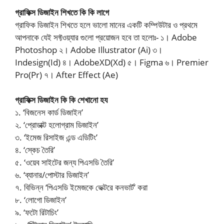
গ্রাফিক্স ডিজাইন শিখতে কি কি লাগে
গ্রাফিক ডিজাইন শিখতে হলে ভালো মানের একটি কম্পিউটার ও প্রথমে
আপনাকে যেই সফ্টওয়্যার গুলো প্রয়োজন হবে তা হলোঃ- ১। Adobe
Photoshop ২। Adobe Illustrator (Ai) ৩।
Indesign(Id) ৪। AdobeXD(Xd) ৫। Figma ৬। Premier
Pro(Pr) ৭। After Effect (Ae)
গ্রাফিক্স ডিজাইন কি কি শেখানো হয
১. ‘বিজনেস কার্ড ডিজাইন’
২. ‘প্রোডাক্ট হলোগ্রাম ডিজাইন’
৩. ‘ইমেজ রিসাইজ এন্ড এডিটিং’
৪. ‘স্কেচ তৈরি’
৫. ‘ওয়েব সাইটের জন্য পিএসডি তৈরি’
৬. ‘ব্যানার/পোস্টার ডিজাইন’
৭. বিভিন্ন ‘পিএসডি ইমেজকে ভেক্টরে কনভার্ট’ করা
৮. ‘লোগো ডিজাইন’
৯. ‘ফটো রিটাচিং’