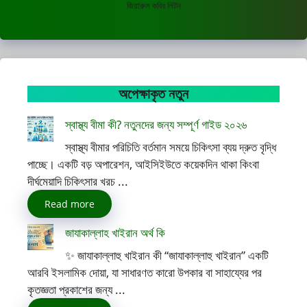
জিয়ারুল কবির লিটন
অপেক্ষাকৃত নতুন
স্বাস্থ্য বীমা কী? নতুনদের জন্য সম্পূর্ণ গাইড ২০২৬
স্বাস্থ্য বীমার পরিচিতি বর্তমান সময়ে চিকিৎসা ব্যয় দ্রুত বৃদ্ধি
পাচ্ছে। একটি বড় অপারেশন, আইসিইউতে কয়েকদিন থাকা কিংবা
দীর্ঘমেয়াদি চিকিৎসার খরচ ...
Read more
জাযাকাল্লাহ খাইরান অর্থ কি
✨ জাযাকাল্লাহু খাইরান কী “জাযাকাল্লাহু খাইরান” একটি
আরবি ইসলামিক দোয়া, যা সাধারণত কারো উপকার বা সাহায্যের পর
কৃতজ্ঞতা প্রকাশের জন্য ...