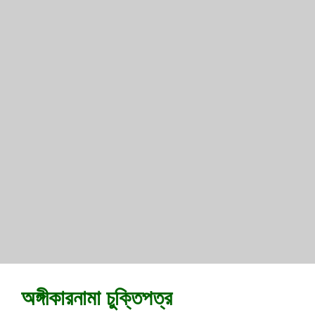
অঙ্গীকারনামা চুক্তিপত্র