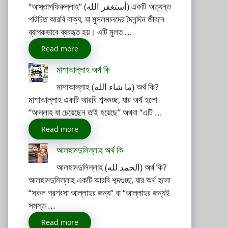
“আস্তাগফিরুল্লাহ” (أستغفر الله) একটি অত্যন্ত
পরিচিত আরবি বাক্য, যা মুসলমানদের দৈনন্দিন জীবনে
ব্যাপকভাবে ব্যবহৃত হয়। এটি মূলত ...
Read more
মাশাআল্লাহ অর্থ কি
মাশাআল্লাহ (ما شاء الله) অর্থ কি?
মাশাআল্লাহ একটি আরবি শব্দগুচ্ছ, যার অর্থ হলো
“আল্লাহ যা চেয়েছেন তাই হয়েছে” অথবা “এটি ...
Read more
আলহামদুলিল্লাহ অর্থ কি
আলহামদুলিল্লাহ (الحمد لله) অর্থ কি?
আলহামদুলিল্লাহ একটি আরবি শব্দগুচ্ছ, যার অর্থ হলো
“সকল প্রশংসা আল্লাহর জন্য” বা “আল্লাহর জন্যই
সমস্ত ...
Read more