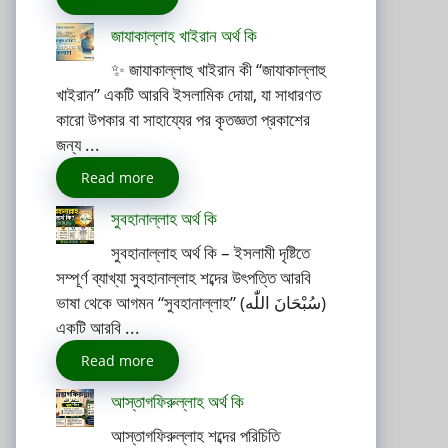
জাযাকাল্লাহ খাইরান অর্থ কি
✨ জাযাকাল্লাহু খাইরান কী “জাযাকাল্লাহু
খাইরান” একটি আরবি ইসলামিক দোয়া, যা সাধারণত
কারো উপকার বা সাহায্যের পর কৃতজ্ঞতা প্রকাশের
জন্য ...
Read more
সুবহানাল্লাহ অর্থ কি
সুবহানাল্লাহ অর্থ কি – ইসলামী দৃষ্টিতে
সম্পূর্ণ ব্যাখ্যা সুবহানাল্লাহ শব্দের উৎপত্তি আরবি
ভাষা থেকে আগমন “সুবহানাল্লাহ” (سُبْحَانَ اللّٰه)
একটি আরবি ...
Read more
আস্তাগফিরুল্লাহ অর্থ কি
আস্তাগফিরুল্লাহ শব্দের পরিচিতি