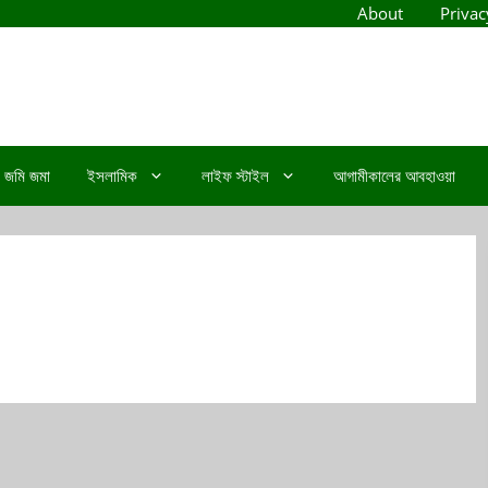
About
Privac
জমি জমা
ইসলামিক
লাইফ স্টাইল
আগামীকালের আবহাওয়া