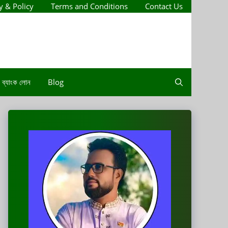
y & Policy
Terms and Conditions
Contact Us
ব্যাংক লোন
Blog