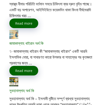
স্বাস্থ্য বীমার পরিচিতি বর্তমান সময়ে চিকিৎসা ব্যয় দ্রুত বৃদ্ধি পাচ্ছে।
একটি বড় অপারেশন, আইসিইউতে কয়েকদিন থাকা কিংবা দীর্ঘমেয়াদি
চিকিৎসার খরচ ...
Read more
জাযাকাল্লাহ খাইরান অর্থ কি
✨ জাযাকাল্লাহু খাইরান কী “জাযাকাল্লাহু খাইরান” একটি আরবি
ইসলামিক দোয়া, যা সাধারণত কারো উপকার বা সাহায্যের পর কৃতজ্ঞতা
প্রকাশের জন্য ...
Read more
সুবহানাল্লাহ অর্থ কি
সুবহানাল্লাহ অর্থ কি – ইসলামী দৃষ্টিতে সম্পূর্ণ ব্যাখ্যা সুবহানাল্লাহ
শব্দের উৎপত্তি আরবি ভাষা থেকে আগমন “সুবহানাল্লাহ” (سُبْحَانَ