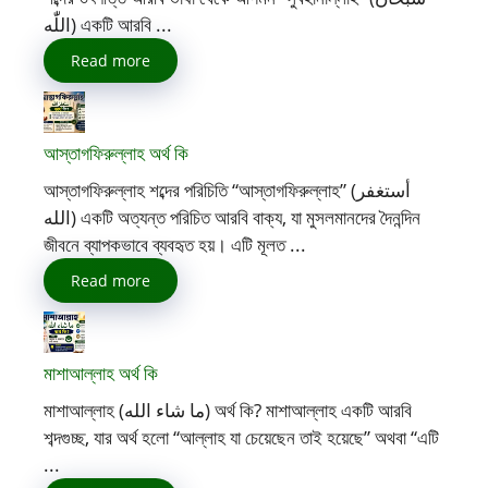
اللّٰه) একটি আরবি ...
Read more
আস্তাগফিরুল্লাহ অর্থ কি
আস্তাগফিরুল্লাহ শব্দের পরিচিতি “আস্তাগফিরুল্লাহ” (أستغفر
الله) একটি অত্যন্ত পরিচিত আরবি বাক্য, যা মুসলমানদের দৈনন্দিন
জীবনে ব্যাপকভাবে ব্যবহৃত হয়। এটি মূলত ...
Read more
মাশাআল্লাহ অর্থ কি
মাশাআল্লাহ (ما شاء الله) অর্থ কি? মাশাআল্লাহ একটি আরবি
শব্দগুচ্ছ, যার অর্থ হলো “আল্লাহ যা চেয়েছেন তাই হয়েছে” অথবা “এটি
...