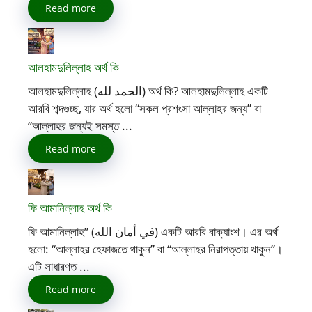
Read more
আলহামদুলিল্লাহ অর্থ কি
আলহামদুলিল্লাহ (الحمد لله) অর্থ কি? আলহামদুলিল্লাহ একটি
আরবি শব্দগুচ্ছ, যার অর্থ হলো “সকল প্রশংসা আল্লাহর জন্য” বা
“আল্লাহর জন্যই সমস্ত ...
Read more
ফি আমানিল্লাহ অর্থ কি
ফি আমানিল্লাহ” (في أمان الله) একটি আরবি বাক্যাংশ। এর অর্থ
হলো: “আল্লাহর হেফাজতে থাকুন” বা “আল্লাহর নিরাপত্তায় থাকুন”।
এটি সাধারণত ...
Read more