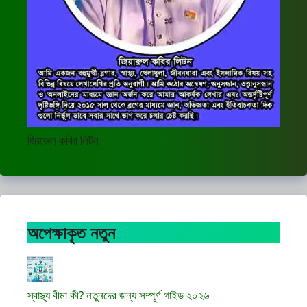
জিয়ারুল কবির লিটন
অপেক্ষাকৃত নতুন
স্বাস্থ্য বীমা কী? নতুনদের জন্য সম্পূর্ণ গাইড ২০২৬