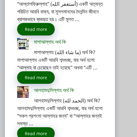
“আস্তাগফিরুল্লাহ” (أستغفر الله) একটি অত্যন্ত
পরিচিত আরবি বাক্য, যা মুসলমানদের দৈনন্দিন জীবনে
ব্যাপকভাবে ব্যবহৃত হয়। এটি মূলত ...
Read more
মাশাআল্লাহ অর্থ কি
মাশাআল্লাহ (ما شاء الله) অর্থ কি?
মাশাআল্লাহ একটি আরবি শব্দগুচ্ছ, যার অর্থ হলো
“আল্লাহ যা চেয়েছেন তাই হয়েছে” অথবা “এটি ...
Read more
আলহামদুলিল্লাহ অর্থ কি
আলহামদুলিল্লাহ (الحمد لله) অর্থ কি?
আলহামদুলিল্লাহ একটি আরবি শব্দগুচ্ছ, যার অর্থ হলো
“সকল প্রশংসা আল্লাহর জন্য” বা “আল্লাহর জন্যই
সমস্ত ...
Read more