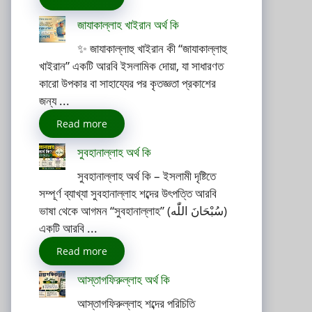
জাযাকাল্লাহ খাইরান অর্থ কি
✨ জাযাকাল্লাহু খাইরান কী “জাযাকাল্লাহু
খাইরান” একটি আরবি ইসলামিক দোয়া, যা সাধারণত
কারো উপকার বা সাহায্যের পর কৃতজ্ঞতা প্রকাশের
জন্য ...
Read more
সুবহানাল্লাহ অর্থ কি
সুবহানাল্লাহ অর্থ কি – ইসলামী দৃষ্টিতে
সম্পূর্ণ ব্যাখ্যা সুবহানাল্লাহ শব্দের উৎপত্তি আরবি
ভাষা থেকে আগমন “সুবহানাল্লাহ” (سُبْحَانَ اللّٰه)
একটি আরবি ...
Read more
আস্তাগফিরুল্লাহ অর্থ কি
আস্তাগফিরুল্লাহ শব্দের পরিচিতি