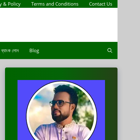
y & Policy
Terms and Conditions
Contact Us
ব্যাংক লোন
Blog