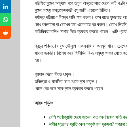
পরিমিত ঘুমের অভ্যাস গরে তুলুন অন্তত সাত থেকে আট ঘণ্টা ঘ
ঘুমের মধ্যে হস্তক্ষেপকারী ওষুধগুলি এড়ানো উচিত।
পর্যাপ্ত পরিমাণে বিশুদ্ধ পানি পান করুন। তবে রাতে ঘুমানোর 
চোখ কচলানো বা চোখের ঘষা একেবারে দূর করুন। চোখে নিয়মিত 
অতিরিক্ত বালিশ মাথার নিচে ব্যবহার করতে পারেন। এটি প্রা
প্রচুর পরিমাণে সবুজ মৌসুমি শাকসবজি ও ফলমূল খান। চোখের ন
খাওয়া জরুরি। বিশেষ করে ভিটামিন বি-৬ সমৃদ্ধ খাবার খেতে হ
হয়।
ধূমপান থেকে বিরত থাকুন।
দুশ্চিন্তা ও মানসিক চাপ থেকে দূরে থাকুন।
রোদে বের হলে সানগ্লাস ব্যবহার করতে পারেন
আরও পড়ুনঃ
বেশি পর্নোগ্রাফি দেখে জানেন কত বড় নিজের ক্ষতি 
নারীর স্তনের প্রতি কেন আকৃষ্ট হন পুরুষরা? অজানা