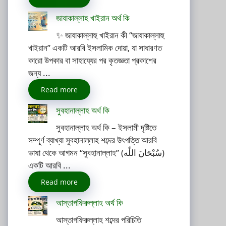
জাযাকাল্লাহ খাইরান অর্থ কি
✨ জাযাকাল্লাহু খাইরান কী “জাযাকাল্লাহু
খাইরান” একটি আরবি ইসলামিক দোয়া, যা সাধারণত
কারো উপকার বা সাহায্যের পর কৃতজ্ঞতা প্রকাশের
জন্য ...
Read more
সুবহানাল্লাহ অর্থ কি
সুবহানাল্লাহ অর্থ কি – ইসলামী দৃষ্টিতে
সম্পূর্ণ ব্যাখ্যা সুবহানাল্লাহ শব্দের উৎপত্তি আরবি
ভাষা থেকে আগমন “সুবহানাল্লাহ” (سُبْحَانَ اللّٰه)
একটি আরবি ...
Read more
আস্তাগফিরুল্লাহ অর্থ কি
আস্তাগফিরুল্লাহ শব্দের পরিচিতি