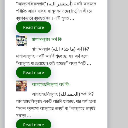
“আস্তাগফিরুল্লাহ” (أستغفر الله) একটি অত্যন্ত
পরিচিত আরবি বাক্য, যা মুসলমানদের দৈনন্দিন জীবনে
ব্যাপকভাবে ব্যবহৃত হয়। এটি মূলত ...
Read more
মাশাআল্লাহ অর্থ কি
মাশাআল্লাহ (ما شاء الله) অর্থ কি?
মাশাআল্লাহ একটি আরবি শব্দগুচ্ছ, যার অর্থ হলো
“আল্লাহ যা চেয়েছেন তাই হয়েছে” অথবা “এটি ...
Read more
আলহামদুলিল্লাহ অর্থ কি
আলহামদুলিল্লাহ (الحمد لله) অর্থ কি?
আলহামদুলিল্লাহ একটি আরবি শব্দগুচ্ছ, যার অর্থ হলো
“সকল প্রশংসা আল্লাহর জন্য” বা “আল্লাহর জন্যই
সমস্ত ...
Read more