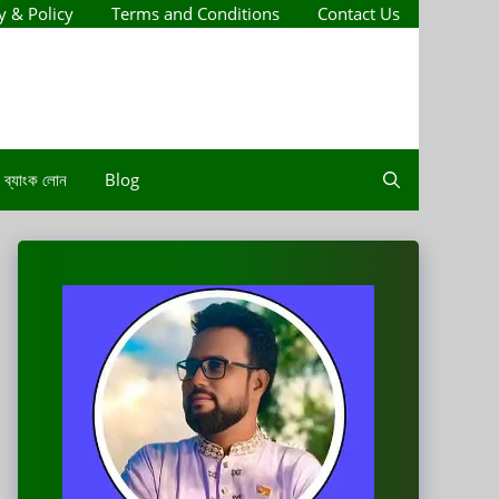
y & Policy
Terms and Conditions
Contact Us
ব্যাংক লোন
Blog