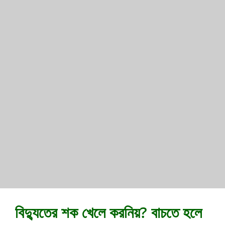
বিদ্যুতের শক খেলে করনিয়? বাচতে হলে