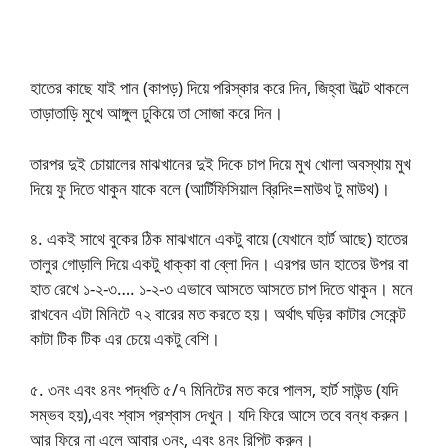
হাতের কাছে যাই পান (কাপড়) দিয়ে পরিস্কার করে দিন, জিহ্বা উল্টে থাকলে
তাড়াতাড়ি মুখে আঙ্গুল ঢুকিয়ে তা সোজা করে দিন।
তারপর দুই চোয়ালের মাঝখানের দুই দিকে চাপ দিয়ে মুখ খোলা অবস্থায় মুখ
দিয়ে ফু দিতে থাকুন যাকে বলে (আর্টিফিসিয়াল ব্রিদিং=মাউথ টু মাউথ)।
৪. একই সাথে বুকের ঠিক মাঝখানে একটু বায়ে (যেখানে হার্ট আছে) হাতের
তালুর গোড়ালি দিয়ে একটু ধাক্কা বা ব্লো দিন। এরপর ডান হাতের উপর বা
হাত রেখে ১-২-৩…. ১-২-৩ এভাবে আসতে আসতে চাপ দিতে থাকুন। মনে
রাখবেন এটা মিনিটে ৭২ বারের মত করতে হয়। অর্থাৎ ঘড়ির কাটার সেকেন্ট
কাটা টিক টিক এর চেয়ে একটু বেশি।
৫. ৩নং এবং ৪নং পদ্ধতি ৫/৭ মিনিটের মত করে পালস, হার্ট সাউন্ড (যদি
সম্ভব হয়),এবং শ্বাস প্রশ্বাস দেখুন। যদি ফিরে আসে তবে বন্ধ করুন।
আর ফিরে না এলে আবার ৩নং, এবং ৪নং রিপিট করুন।