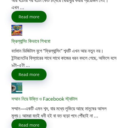
আর ঘণ্টার পর ঘণ্টা কোর্ট চত্বরে ঘোরাঘুরি করার প্রয়োজন নেই।
এখন ...
Read more
ফ্রিল্যান্সিং কিভাবে শিখবো
বর্তমান ডিজিটাল যুগে “ফ্রিল্যান্সিং” শব্দটি এখন আর নতুন নয়।
ইন্টারনেটের বিস্তারের সাথে সাথে কাজের ধরন বদলে গেছে, অফিসে বসে
৯টা–৫টা ...
Read more
সম্মান নিয়ে উক্তি ও Facebook স্ট্যাটাস
সম্মান—একটি এমন শব্দ, যার মধ্যে লুকিয়ে আছে মানুষের আসল
মূল্য। আমরা যতই ধনী হই বা যত বড়ো পদে পৌঁছাই না ...
Read more