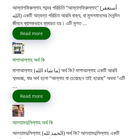
আস্তাগফিরুল্লাহ শব্দের পরিচিতি “আস্তাগফিরুল্লাহ” (أستغفر
الله) একটি অত্যন্ত পরিচিত আরবি বাক্য, যা মুসলমানদের দৈনন্দিন
জীবনে ব্যাপকভাবে ব্যবহৃত হয়। এটি মূলত ...
Read more
মাশাআল্লাহ অর্থ কি
মাশাআল্লাহ (ما شاء الله) অর্থ কি? মাশাআল্লাহ একটি আরবি
শব্দগুচ্ছ, যার অর্থ হলো “আল্লাহ যা চেয়েছেন তাই হয়েছে” অথবা “এটি
...
Read more
আলহামদুলিল্লাহ অর্থ কি
আলহামদুলিল্লাহ (الحمد لله) অর্থ কি? আলহামদুলিল্লাহ একটি