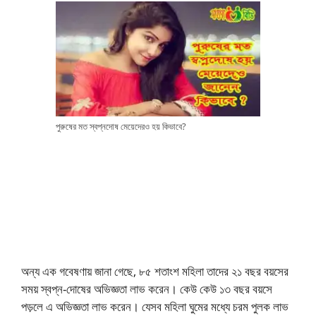
পুরুষের মত স্বপ্নদোষ মেয়েদেরও হয় কিভাবে?
অন্য এক গবেষণায় জানা গেছে, ৮৫ শতাংশ মহিলা তাদের ২১ বছর বয়সের
সময় স্বপ্ন-দোষের অভিজ্ঞতা লাভ করেন। কেউ কেউ ১৩ বছর বয়সে
পড়লে এ অভিজ্ঞতা লাভ করেন। যেসব মহিলা ঘুমের মধ্যে চরম পুলক লাভ