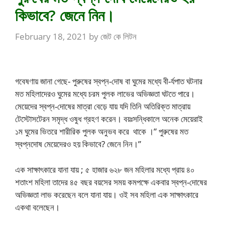
কিভাবে? জেনে নিন।
February 18, 2021
by
জেট কে লিটন
গবেষণায় জানা গেছে- পুরুষের স্বপ্ন-দোষ বা ঘুমের মধ্যে বী-র্যপাত ঘটনার
মত মহিলাদেরও ঘুমের মধ্যে চরম পুলক লাভের অভিজ্ঞতা ঘটতে পারে।
মেয়েদের স্বপ্ন-দোষের মাত্রা বেড়ে যায় যদি তিনি অতিরিক্ত মাত্রায়
টেস্টোসটেরন সমৃদ্ধ ওষুধ গ্রহণ করেন। বয়ঃসন্ধিকালে অনেক মেয়েরাই
১ম ঘুমের ভিতরে শারীরিক পুলক অনুভব করে থাকে ।” পুরুষের মত
স্বপ্নদোষ মেয়েদেরও হয় কিভাবে? জেনে নিন।”
এক সাক্ষাৎকারে যানা যায় ; ৫ হাজার ৬২৮ জন মহিলার মধ্যে প্রায় ৪০
শতাংশ মহিলা তাদের ৪৫ বছর বয়সের সময় কমপক্ষে একবার স্বপ্ন-দোষের
অভিজ্ঞতা লাভ করেছেন বলে যানা যায়। ওই সব মহিলা এক সাক্ষাৎকারে
একথা বলেছেন।