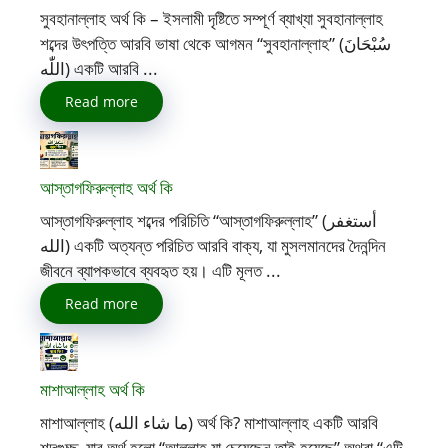
সুবহানাল্লাহ অর্থ কি – ইসলামী দৃষ্টিতে সম্পূর্ণ ব্যাখ্যা সুবহানাল্লাহ
শব্দের উৎপত্তি আরবি ভাষা থেকে আগমন “সুবহানাল্লাহ” (سُبْحَانَ
اللّٰه) একটি আরবি ...
Read more
আস্তাগফিরুল্লাহ অর্থ কি
আস্তাগফিরুল্লাহ শব্দের পরিচিতি “আস্তাগফিরুল্লাহ” (أستغفر
الله) একটি অত্যন্ত পরিচিত আরবি বাক্য, যা মুসলমানদের দৈনন্দিন
জীবনে ব্যাপকভাবে ব্যবহৃত হয়। এটি মূলত ...
Read more
মাশাআল্লাহ অর্থ কি
মাশাআল্লাহ (ما شاء الله) অর্থ কি? মাশাআল্লাহ একটি আরবি
শব্দগুচ্ছ, যার অর্থ হলো “আল্লাহ যা চেয়েছেন তাই হয়েছে” অথবা “এটি