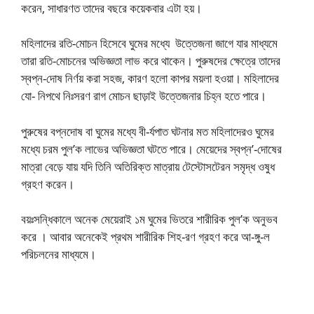
করেন, সাধারণত তাদের বছরে কয়েকবার এটা হয়।
মহিলাদের রতি-মোচন হিসেবে ঘুমের মধ্যে উত্তেজনা জাগে যার মাধ্যমে
তারা রতি-মোচনের অভিজ্ঞতা লাভ করে থাকেন। পুরুষদের ক্ষেত্রে তাদের
স্বপ্ন-দোষ নির্ণয় করা সহজ, কারণ হলো কাপর ময়লা হওয়া। মহিলাদের
যো- নিপথে নিঃসরণ রাগ মোচন ছাড়াই উত্তেজনার চিহ্ন হতে পারে।
পুরুষের বপ্নদোষ বা ঘুমের মধ্যে বী-র্যপাত ঘটনার মত মহিলাদেরও ঘুমের
মধ্যে চরম পুল’ক লাভের অভিজ্ঞতা ঘটতে পারে। মেয়েদের স্বপ্ন’-দোষের
মাত্রা বেড়ে যায় যদি তিনি অতিরিক্ত মাত্রায় টেস্টোসটেরন সমৃদ্ধ ওষুধ
গ্রহণ করেন।
বয়ঃসন্ধিকালে অনেক মেয়েরাই ১ম ঘুমের ভিতরে শারীরিক পুল’ক অনুভব
করে । আবার অনেকেই প্রথম শারীরিক শিহ-রণ গ্রহণ করে আ-ঙ্গু-ল
পরিচলনের মাধ্যমে।