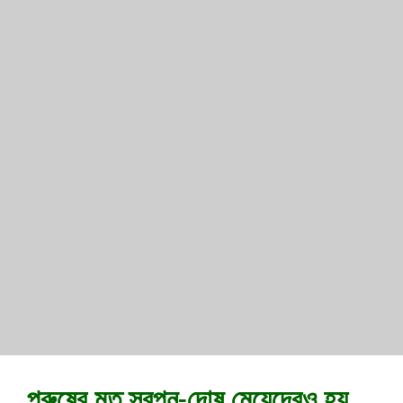
পুরুষের মত স্বপ্ন-দোষ মেয়েদেরও হয়