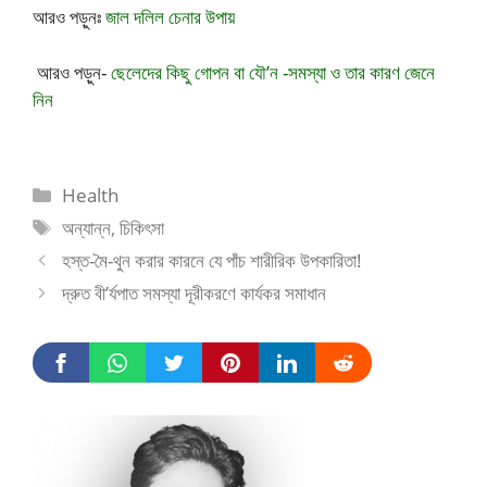
আরও পড়ুনঃ
জাল দলিল চেনার উপায়
আরও পড়ুন-
ছেলেদের কিছু গোপন বা যৌ’ন -সমস্যা ও তার কারণ জেনে
নিন
Categories
Health
Tags
অন্যান্ন
,
চিকিৎসা
হস্ত-মৈ-থুন করার কারনে যে পাঁচ শারীরিক উপকারিতা!
দ্রুত বী’র্যপাত সমস্যা দূরীকরণে কার্যকর সমাধান