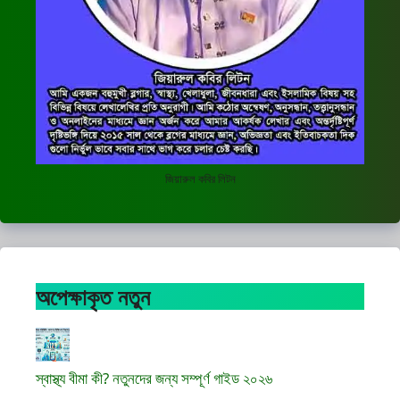
জিয়ারুল কবির লিটন
অপেক্ষাকৃত নতুন
স্বাস্থ্য বীমা কী? নতুনদের জন্য সম্পূর্ণ গাইড ২০২৬