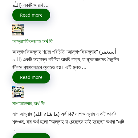
اللّٰه) একটি আরবি ...
Read more
আস্তাগফিরুল্লাহ অর্থ কি
আস্তাগফিরুল্লাহ শব্দের পরিচিতি “আস্তাগফিরুল্লাহ” (أستغفر
الله) একটি অত্যন্ত পরিচিত আরবি বাক্য, যা মুসলমানদের দৈনন্দিন
জীবনে ব্যাপকভাবে ব্যবহৃত হয়। এটি মূলত ...
Read more
মাশাআল্লাহ অর্থ কি
মাশাআল্লাহ (ما شاء الله) অর্থ কি? মাশাআল্লাহ একটি আরবি
শব্দগুচ্ছ, যার অর্থ হলো “আল্লাহ যা চেয়েছেন তাই হয়েছে” অথবা “এটি
...