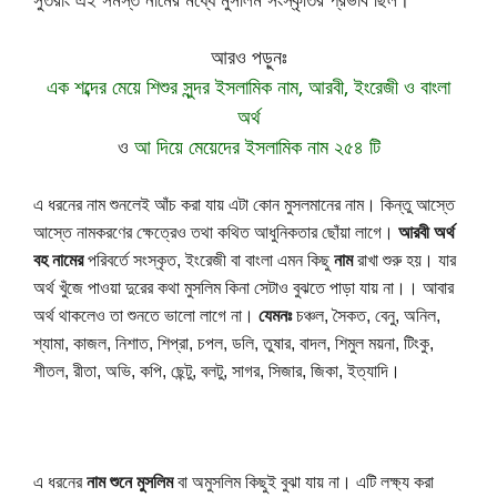
সুতরাং এই সমস্ত নামের মধ্যে মুসলিম সংস্কৃতির প্রভাব ছিল।
আরও পড়ুনঃ
এক শব্দের মেয়ে শিশুর সুন্দর ইসলামিক নাম, আরবী, ইংরেজী ও বাংলা
অর্থ
ও
আ দিয়ে মেয়েদের ইসলামিক নাম ২৫৪ টি
এ ধরনের নাম শুনলেই আঁচ করা যায় এটা কোন মুসলমানের নাম। কিন্তু আস্তে 
আস্তে নামকরণের ক্ষেত্রেও তথা কথিত আধুনিকতার ছোঁয়া লাগে। 
আরবী অর্থ 
বহ নামের
 পরিবর্তে সংস্কৃত, ইংরেজী বা বাংলা এমন কিছু 
নাম 
রাখা শুরু হয়। যার 
অর্থ খুঁজে পাওয়া দুরের কথা মুসলিম কিনা সেটাও বুঝতে পাড়া যায় না।। আবার 
অর্থ থাকলেও তা শুনতে ভালো লাগে না। 
যেমনঃ 
চঞ্চল,
সৈকত,
 বেনু, অনিল, 
শ্যামা, 
কাজল, নিশাত,
 শিপ্রা, চপল, 
ডলি,
 তুষার, বাদল, শিমুল ময়না, টিংকু, 
শীতল, রীতা, অভি, কপি, ছেন্টু, বলটু, সাগর, সিজার, জিকা, ইত্যাদি।
এ ধরনের 
নাম শুনে মুসলিম
 বা অমুসলিম কিছুই বুঝা যায় না। 
এটি লক্ষ্য করা 