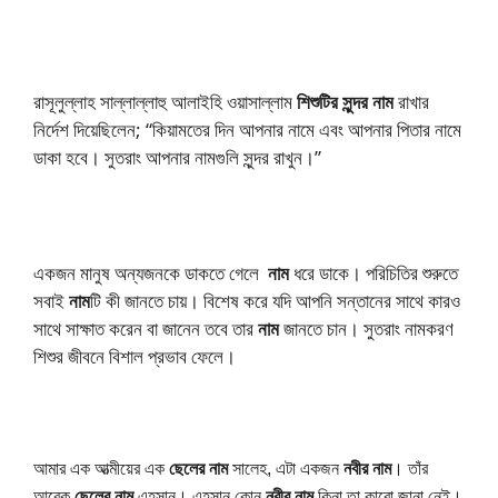
রাসূলুল্লাহ সাল্লাল্লাহু আলাইহি ওয়াসাল্লাম
শিশুটির সুন্দর নাম
রাখার
নির্দেশ দিয়েছিলেন;
“কিয়ামতের দিন আপনার নামে এবং আপনার পিতার নামে
ডাকা হবে। সুতরাং আপনার নামগুলি সুন্দর রাখুন।”
একজন মানুষ অন্যজনকে ডাকতে গেলে
নাম
ধরে ডাকে।
পরিচিতির শুরুতে
সবাই
নাম
টি কী জানতে চায়।
বিশেষ করে যদি আপনি সন্তানের সাথে কারও
সাথে সাক্ষাত করেন বা জানেন তবে তার
নাম
জানতে চান।
সুতরাং নামকরণ
শিশুর জীবনে বিশাল প্রভাব ফেলে।
আমার এক আত্মীয়ের এক 
ছেলের নাম
 সালেহ, এটা একজন 
নবীর নাম
। তাঁর 
আরেক 
ছেলের নাম
 এহসান। এহসান কোন 
নবীর নাম
 কিনা তা কারো জানা নেই। 