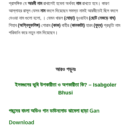
প্রাসঙ্গিক যে 
আরবী নাম
 রাখালেই হবেনা অর্থবহ 
নাম
 রাখতে হবে।
কারণ 
আল্লাহর রাসূল যেসব 
নাম
 বদলে দিয়েছেন 
সমস্ত নামই 
আরবীতেই ছিল
বদলে 
দেওয়া নাম গুলো হলো
, । যেমন খায়ল 
(ঘোড়া)
 যুওয়াইব 
(ছোট নেকড়ে বাঘ)
শিহাব 
(অগ্নিস্ফুলিঙ্গ)
 গোরাব 
(কাক)
 বাহীর (
কানকাটা)
 হারব 
(যুদ্ধ)
 প্রভৃতি নাম 
পরিবর্তন করে নতুন নাম দিয়েছেন।
আরও পড়ুনঃ
ইসবগুলের ভুষি উপকারীতা ও অপকারীতা কি? – Isabgoler
Bhusi
পছন্দের বাংলা অডিও গান ডাউনলোড ঝামেলা ছাড়া Gan
Download