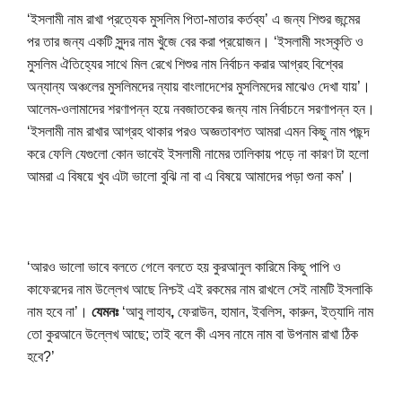
‘ইসলামী নাম রাখা প্রত্যেক মুসলিম পিতা-মাতার কর্তব্য’ এ জন্য শিশুর জন্মের 
পর তার জন্য একটি সুন্দর নাম খুঁজে বের করা প্রয়োজন। ‘ইসলামী সংস্কৃতি ও 
মুসলিম ঐতিহ্যের সাথে মিল রেখে শিশুর নাম নির্বাচন করার আগ্রহ বিশ্বের 
অন্যান্য অঞ্চলের মুসলিমদের ন্যায় বাংলাদেশের মুসলিমদের মাঝেও দেখা যায়’। 
আলেম-ওলামাদের শরণাপন্ন হয়ে নবজাতকের জন্য নাম নির্বাচনে সরণাপন্ন হন। 
‘ইসলামী নাম রাখার আগ্রহ থাকার পরও অজ্ঞতাবশত আমরা এমন কিছু নাম পছন্দ 
করে ফেলি যেগুলো কোন ভাবেই ইসলামী নামের তালিকায় পড়ে না কারণ টা হলো 
আমরা এ বিষয়ে খুব এটা ভালো বুঝি না বা এ বিষয়ে আমাদের পড়া শুনা কম’।
‘আরও ভালো ভাবে বলতে গেলে বলতে হয় কুরআনুল কারিমে কিছু পাপি ও 
কাফেরদের নাম উল্লেখ আছে নিশ্চই এই রকমের নাম রাখলে সেই নামটি ইসলাকি 
নাম হবে না’। 
যেমনঃ 
‘আবু লাহাব
,
 ফেরাউন, হামান, 
ইবলিস,
 কারুন, ইত্যাদি নাম 
তো কুরআনে উল্লেখ আছে; তাই বলে কী এসব নামে নাম বা উপনাম রাখা ঠিক 
হবে?’