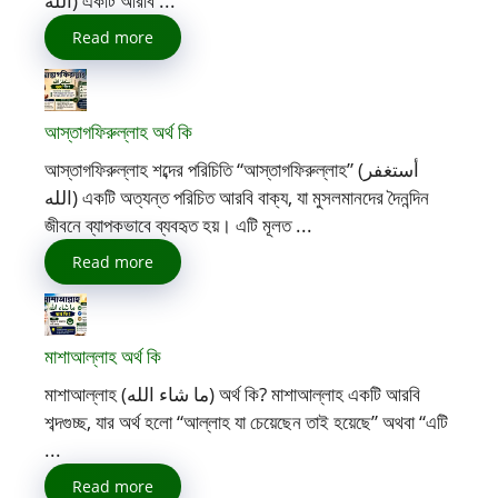
اللّٰه) একটি আরবি ...
Read more
আস্তাগফিরুল্লাহ অর্থ কি
আস্তাগফিরুল্লাহ শব্দের পরিচিতি “আস্তাগফিরুল্লাহ” (أستغفر
الله) একটি অত্যন্ত পরিচিত আরবি বাক্য, যা মুসলমানদের দৈনন্দিন
জীবনে ব্যাপকভাবে ব্যবহৃত হয়। এটি মূলত ...
Read more
মাশাআল্লাহ অর্থ কি
মাশাআল্লাহ (ما شاء الله) অর্থ কি? মাশাআল্লাহ একটি আরবি
শব্দগুচ্ছ, যার অর্থ হলো “আল্লাহ যা চেয়েছেন তাই হয়েছে” অথবা “এটি
...
Read more