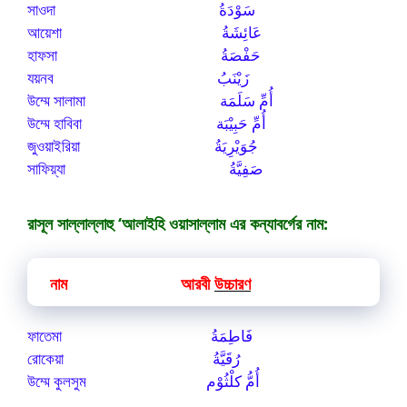
সাওদা سَوْدَةُ
আয়েশা عَائِشَةُ
হাফসা حَفْصَةُ
যয়নব زَيْنَبُ
উম্মে সালামা أُمِّ سَلَمَة
উম্মে হাবিবা أُمِّ حَبِيْبَة
জুওয়াইরিয়া جُوَيْرِيَةُ
সাফিয়্যা صَفِيَّةُ
রাসূল সাল্লাল্লাহু ‘আলাইহি ওয়াসাল্লাম এর কন্যাবর্গের নাম:
নাম আরবী
উচ্চারণ
ফাতেমা فَاطِمَةُ
রোকেয়া رُقَيَّةُ
উম্মে কুলসুম أُمُّ كلْثُوْم