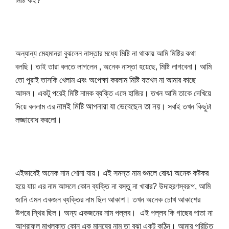
মিষ্টি কই?
অন্যান্য মেহমানরা বুঝলেন নাস্তার মধ্যে মিষ্টি না থাকায় আমি মিষ্টির কথা 
বলছি। তাই তারা বলতে লাগলেন , অনেক নাস্তা হয়েছে, মিষ্টি লাগবেনা। আমি 
তো পুরাই তাসকি খেলাম এবং অপেক্ষা করলাম মিষ্টি যতখন না আমার কাছে 
আসল। একটু পরেই মিষ্টি নামক ব্যক্তি এসে হাজির। তখন আমি তাকে দেখিয়ে 
নামই মিষ্টি আপনারা যা ভেবেছেন তা নয়
দিয়ে বললাম এর
। সবাই তখন কিছুটা 
লজ্জাবোধ করলো।
এইভাবেই অনেক নাম শোনা যায়।
এই সমস্ত নাম শুনলে বোঝা অনেক কষ্টকর 
হয়ে যায় এর নাম আসলে কোন ব্যক্তি না বস্তু না খাবার?
উদাহরণস্বরূপ, আমি 
জানি এমন একজন ব্যক্তির নাম ছিল আকাশ।
তখন অনেক চোখ আকাশের 
উপরে স্থির ছিল।
অন্য একজনের নাম পল্লব।
 এই পল্লব কি গাছের পাতা না 
আশরাফুল মাখলুকাত কোন এক মানুষের নাম তা বুঝা একটু কঠিন। আমার পরিচিত 