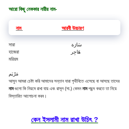
আরো কিছু নেককার নারীর নাম-
নাম
আরবী
উচ্চারণ
সারা سَارَة
হাজেরা هَاجِر
মরিয়ম
مَرْيَم
আসুন আমরা চেষ্টা করি আমাদের সন্তান যারা পৃথীবিতে এসেছে বা আসছে তাদের 
নাম
 গুলো কি নিয়মে রাখা যায় এবং রাসূল (সা.) কেমন 
নাম 
পছন্দ করতে তা নিয়ে 
বিস্তারিত আলোচনা করব।
কেন ইসলামী নাম রাখা উচিৎ ?